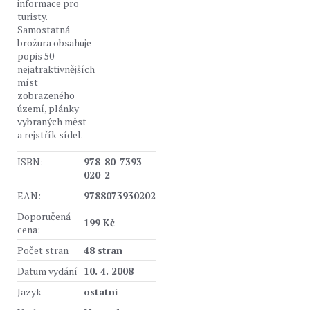
informace pro
turisty.
Samostatná
brožura obsahuje
popis 50
nejatraktivnějších
míst
zobrazeného
území, plánky
vybraných měst
a rejstřík sídel.
ISBN:
978-80-7393-
020-2
EAN:
9788073930202
Doporučená
199 Kč
cena:
Počet stran
48 stran
Datum vydání
10. 4. 2008
Jazyk
ostatní