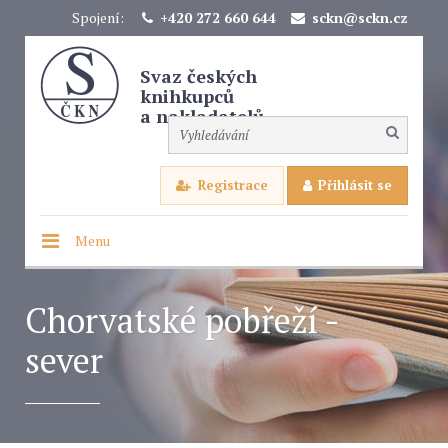
Spojení:
+420 272 660 644
sckn@sckn.cz
Svaz českých
knihkupců
a nakladatelů
Registrace
Přihlásit se
Menu
Chorvatské pobřeží -
sever