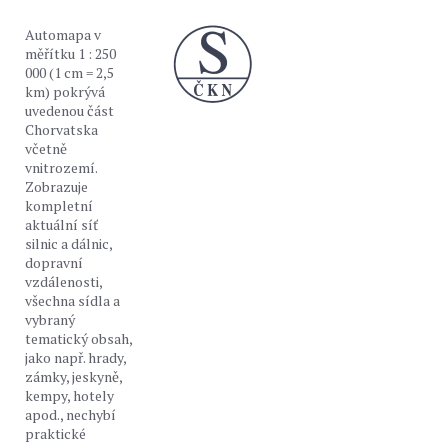
Automapa v
měřítku 1 : 250
000 (1 cm = 2,5
km) pokrývá
uvedenou část
Chorvatska
včetně
vnitrozemí.
Zobrazuje
kompletní
aktuální síť
silnic a dálnic,
dopravní
vzdálenosti,
všechna sídla a
vybraný
tematický obsah,
jako např. hrady,
zámky, jeskyně,
kempy, hotely
apod., nechybí
praktické