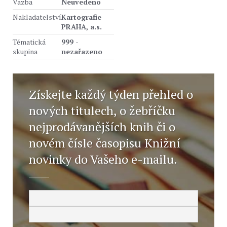
Vazba
Neuvedeno
Nakladatelství
Kartografie
PRAHA, a.s.
Tématická
999 -
skupina
nezařazeno
Získejte každý týden přehled o
nových titulech, o žebříčku
nejprodávanějších knih či o
novém čísle časopisu Knižní
novinky do Vašeho e-mailu.