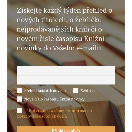
Získejte každý týden přehled o
nových titulech, o žebříčku
nejprodávanějších knih či o
novém čísle časopisu Knižní
novinky do Vašeho e-mailu.
Přehled knižních novinek
Žebříček
Nové číslo časopisu Knižní novinky
Potvrzuji seznámení s informací o
*
zpracování osobních údajů