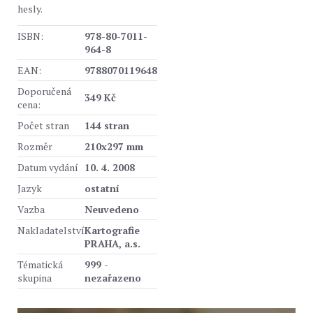
hesly.
ISBN:
978-80-7011-
964-8
EAN:
9788070119648
Doporučená
349 Kč
cena:
Počet stran
144 stran
Rozměr
210x297 mm
Datum vydání
10. 4. 2008
Jazyk
ostatní
Vazba
Neuvedeno
Nakladatelství
Kartografie
PRAHA, a.s.
Tématická
999 -
skupina
nezařazeno