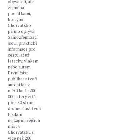
obyvateli, ale
zejména
památkami,
kterými
Chorvatsko
přímo oplývá.
Samozřejmostí
jsou i praktické
informace pro
cestu, ať už
letecky, vlakem
nebo autem.
První část
publikace tvoří
autoatlas v
měřítku 1 : 200
000, který čítá
přes 50 stran,
druhou část tvoří
lexikon
nejzajímavějších
míst v
Chorvatsku s
více než 200