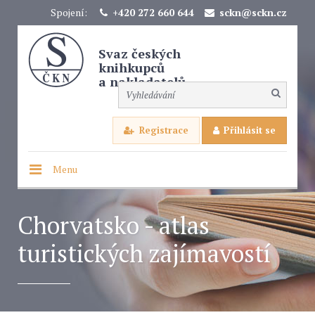
Spojení:
+420 272 660 644
sckn@sckn.cz
Svaz českých
knihkupců
a nakladatelů
Registrace
Přihlásit se
Menu
Chorvatsko - atlas
turistických zajímavostí