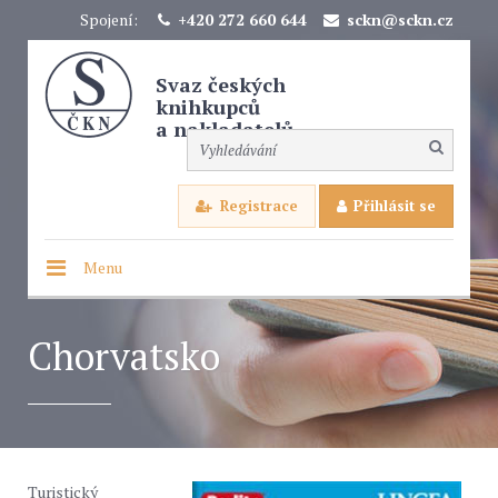
Spojení:
+420 272 660 644
sckn@sckn.cz
Svaz českých
knihkupců
a nakladatelů
Registrace
Přihlásit se
Menu
Chorvatsko
Turistický