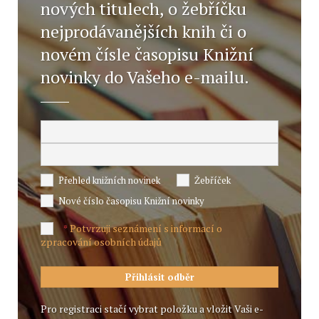
nových titulech, o žebříčku
nejprodávanějších knih či o
novém čísle časopisu Knižní
novinky do Vašeho e-mailu.
Přehled knižních novinek
Žebříček
Nové číslo časopisu Knižní novinky
Potvrzuji seznámení s informací o
*
zpracování osobních údajů
Pro registraci stačí vybrat položku a vložit Vaši e-