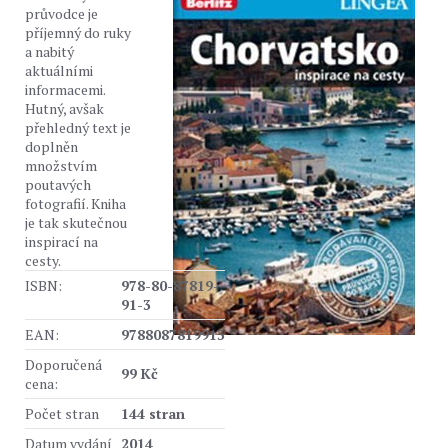
průvodce je
příjemný do ruky
a nabitý
aktuálními
informacemi.
Hutný, avšak
přehledný text je
doplněn
množstvím
poutavých
fotografií. Kniha
je tak skutečnou
inspirací na
cesty.
ISBN:
978-80-87819-
91-3
EAN:
9788087819913
Doporučená
99 Kč
cena:
Počet stran
144 stran
Datum vydání
2014