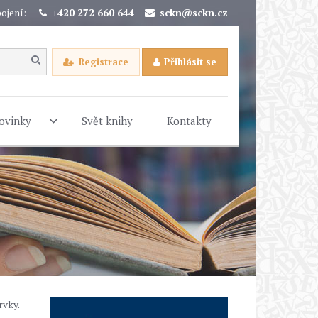
ojení:
+420 272 660 644
sckn@sckn.cz
Registrace
Přihlásit se
ovinky
Svět knihy
Kontakty
rvky.