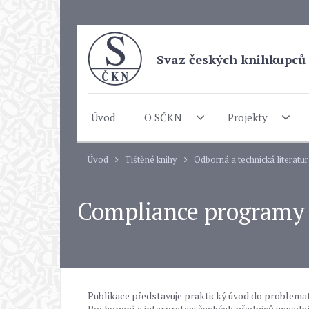
Svaz českých knihkupců 
Úvod
O SČKN
Projekty
Úvod
Tištěné knihy
Odborná a technická literatu
Compliance programy (
Publikace představuje praktický úvod do problematik
Pochopení a interpretaci českých předpisů usnadní p