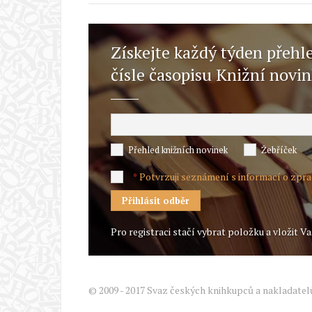
Získejte každý týden přehl
čísle časopisu Knižní novi
Přehled knižních novinek
Žebříček
Potvrzuji seznámení s informací o zpr
*
Pro registraci stačí vybrat položku a vložit Va
© 2009 - 2017 Svaz českých knihkupců a nakladatel