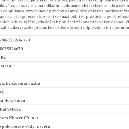
ována, jakož i citovaná judikatura zahraničních i českých soudů a názo
t compliance, vyzdvihnout principy a smysl této oblasti a motivovat čt
 uvnitř společnosti. Autoři se snaží přiblížit praktickou použitelnos
ch, kde se zjišťuje, zda došlo k porušení zákona právnickou osobou, či
ížit sankci či zcela právnickou osobu zprostit odpovědnosti za porušen
-80-7552-667-0
8075526670
 Kč
 stran
ha, brožovaná vazba
ký
ra Hurychová
hal Sýkora
ters Kluwer ČR, a. s.
 Společenské vědy; osvěta