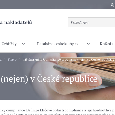
Sp
a nakladatelů
Žebříčky
Databáze ceskeknihy.cz
Knižní n
ra
Právo
Tištěná kniha Compliance programy (nejen) v České republice
nejen) v České republice
y compliance. Definuje klíčové oblasti compliance a jejich jednotlivé p
ůvodní texty z jurisdikcí, ve kterých jsou pravidla compliance již delší