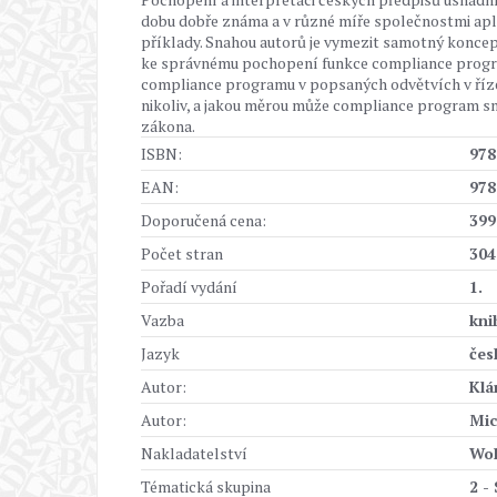
dobu dobře známa a v různé míře společnostmi aplik
příklady. Snahou autorů je vymezit samotný koncep
ke správnému pochopení funkce compliance programu
compliance programu v popsaných odvětvích v řízení
nikoliv, a jakou měrou může compliance program sn
zákona.
ISBN:
978
EAN:
978
Doporučená cena:
399
Počet stran
304
Pořadí vydání
1.
Vazba
kni
Jazyk
čes
Autor:
Klá
Autor:
Mic
Nakladatelství
Wol
Tématická skupina
2 -