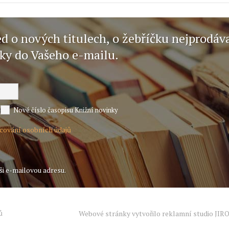
ed o nových titulech, o žebříčku nejprodáv
nky do Vašeho e-mailu.
Nové číslo časopisu Knižní novinky
acování osobních údajů
ši e-mailovou adresu.
ů
Webové stránky vytvořilo reklamní studio
JIR