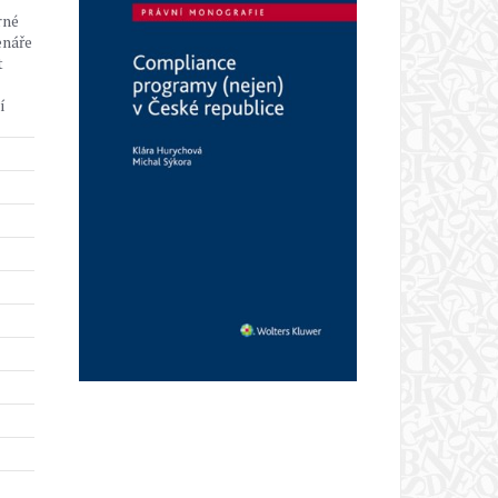
rné
enáře
t
í