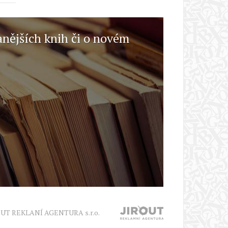
anějších knih či o novém
OUT REKLANÍ AGENTURA s.r.o.