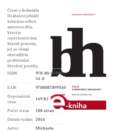
Čtení o Bohumilu
Hrabalovi přináší
kritickou reflexi
autorova díla,
která je
reprezentována
hlavně pracemi,
jež se věnují
obecnějším
problémům
literární poetiky.
ISBN:
978-80-87899-
54-0
EAN:
9788087899540
Doporučená
169 Kč
cena:
Počet stran
188 stran
Datum vydání
2016
Autor:
Michaela