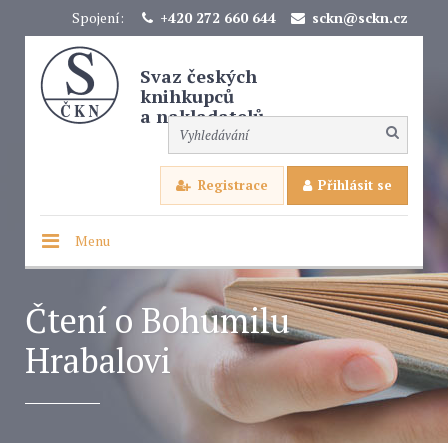
Spojení:
+420 272 660 644
sckn@sckn.cz
Svaz českých
knihkupců
a nakladatelů
Registrace
Přihlásit se
Menu
Čtení o Bohumilu
Hrabalovi