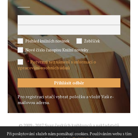
Přehled knižních novinek
Žebříček
Nové číslo časopisu Knižní novinky
Potvrzuji seznámení s informací o
*
zpracování osobních údajů
Pro registraci stačí vybrat položku a vložit Vaši e-
mailovou adresu.
© 2009 - 2017 Svaz českých knihkupců a nakladatelů
Webové stránky vytvořilo reklamní studio
Při poskytování služeb nám pomáhají cookies. Používáním webu s tím
JIROUT REKLANÍ AGENTURA s.r.o.