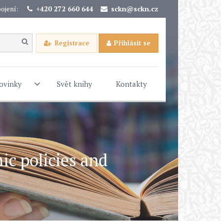
ojení:
+420 272 660 644
sckn@sckn.cz
Registrace
Přihlásit se
ovinky
Svět knihy
Kontakty
ic policies and