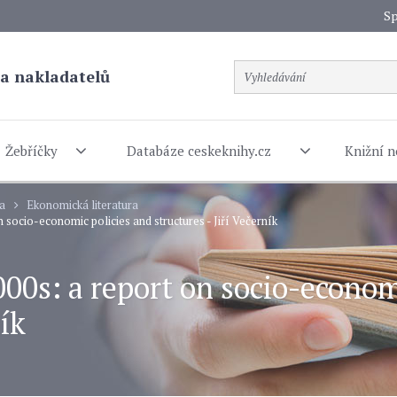
Sp
a nakladatelů
Žebříčky
Databáze ceskeknihy.cz
Knižní n
ra
Ekonomická literatura
n socio-economic policies and structures - Jiří Večerník
000s: a report on socio-econom
ník