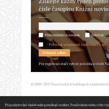
Získejte každý týden přehl
čísle časopisu Knižní novi
Přehled knižních novinek
Žebříček
Potvrzuji seznámení s informací o zpr
*
Pro registraci stačí vybrat položku a vložit Va
© 2009 - 2017 Svaz českých knihkupců a nakladatel
Při poskytování služeb nám pomáhají cookies. Používáním webu s tím vyj