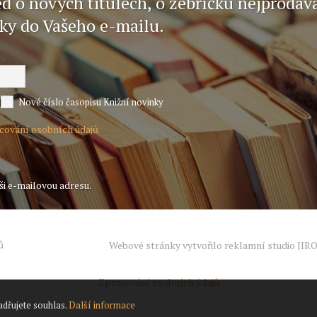
ed o nových titulech, o žebříčku nejprodáv
nky do Vašeho e-mailu.
Nové číslo časopisu Knižní novinky
acování osobních údajů
ši e-mailovou adresu.
ů
Webové stránky vytvořilo reklamní studio
JIR
Zpracování osobních údajů
adřujete souhlas.
Další informace