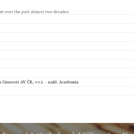
ent over the past almost two decades.
činností AV ČR, v.v.i. - nakl. Academia