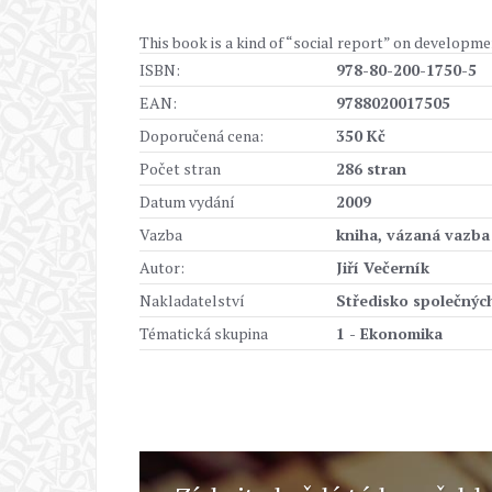
This book is a kind of “social report” on developm
ISBN:
978-80-200-1750-5
EAN:
9788020017505
Doporučená cena:
350 Kč
Počet stran
286 stran
Datum vydání
2009
Vazba
kniha, vázaná vazba
Autor:
Jiří Večerník
Nakladatelství
Středisko společných 
Tématická skupina
1 - Ekonomika