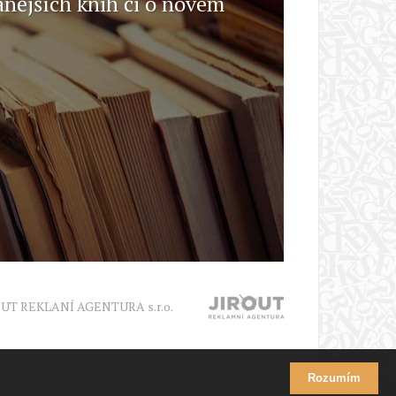
anějších knih či o novém
OUT REKLANÍ AGENTURA s.r.o.
Rozumím