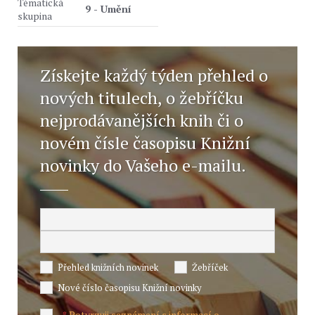
Tématická
9 - Umění
skupina
Získejte každý týden přehled o
nových titulech, o žebříčku
nejprodávanějších knih či o
novém čísle časopisu Knižní
novinky do Vašeho e-mailu.
Přehled knižních novinek
Žebříček
Nové číslo časopisu Knižní novinky
Potvrzuji seznámení s informací o