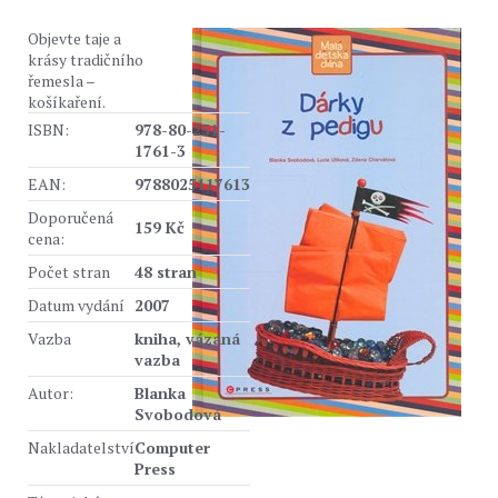
Objevte taje a
krásy tradičního
řemesla –
košíkaření.
ISBN:
978-80-251-
1761-3
EAN:
9788025117613
Doporučená
159 Kč
cena:
Počet stran
48 stran
Datum vydání
2007
Vazba
kniha, vázaná
vazba
Autor:
Blanka
Svobodová
Nakladatelství
Computer
Press