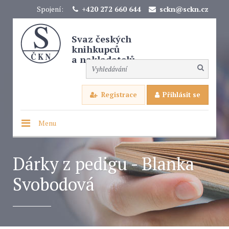
Spojení:
+420 272 660 644
sckn@sckn.cz
Svaz českých
knihkupců
a nakladatelů
Registrace
Přihlásit se
Menu
Dárky z pedigu - Blanka
Svobodová