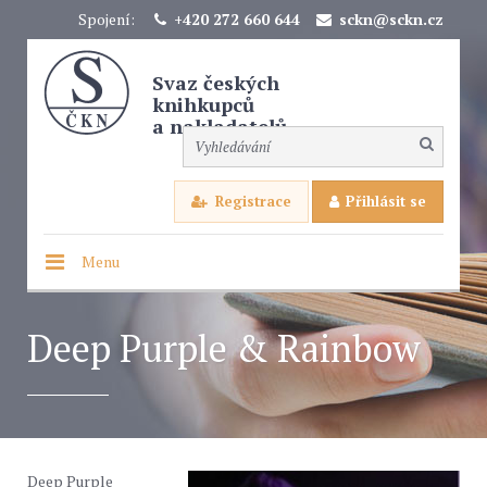
Spojení:
+420 272 660 644
sckn@sckn.cz
Svaz českých
knihkupců
a nakladatelů
Registrace
Přihlásit se
Menu
Deep Purple & Rainbow
Deep Purple