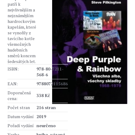
patří k
nejvlivnějším a
nejznámějším
hardrockovým
kapelám, které
se vynořily z
tavícího kotle
všemožných
hudebních
směrů koncem
šedesátých let.
ISBN:
978-80-7211-
568-6
EAN:
9788072115686
Doporučená
338 Kč
cena:
Počet stran
216 stran
Datum vydání
2019
Pořadí vydání
neurčeno
Vazba
kniha, vázaná