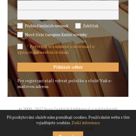
Přehled knižních novinek
Žebříček
Nové číslo časopisu Knižní novinky
Potvrzuji seznámení s informací o
*
zpracování osobních údajů
Pro registraci stačí vybrat položku a vložit Vaši e-
mailovou adresu.
© 2009 - 2017 Svaz českých knihkupců a nakladatelů
Webové stránky vytvořilo reklamní studio
Při poskytování služeb nám pomáhají cookies. Používáním webu s tím
JIROUT REKLANÍ AGENTURA s.r.o.
vyjadřujete souhlas.
Další informace
Zpracování osobních údajů