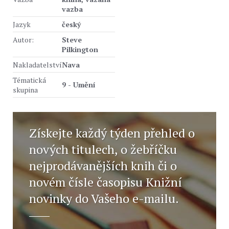
vazba
Jazyk
český
Autor:
Steve
Pilkington
Nakladatelství
Nava
Tématická
9 - Umění
skupina
Získejte každý týden přehled o
nových titulech, o žebříčku
nejprodávanějších knih či o
novém čísle časopisu Knižní
novinky do Vašeho e-mailu.