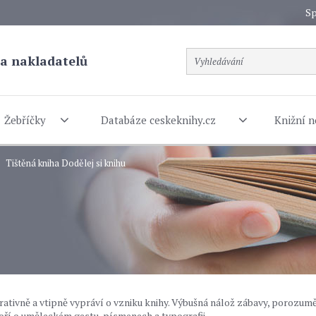
Sp
a nakladatelů
Žebříčky
Databáze ceskeknihy.cz
Knižní n
Tištěná kniha Dodělej si knihu
rativně a vtipně vypráví o vzniku knihy. Výbušná nálož zábavy, porozumě
oří o uměleckém gestu, písmenech a typografii.