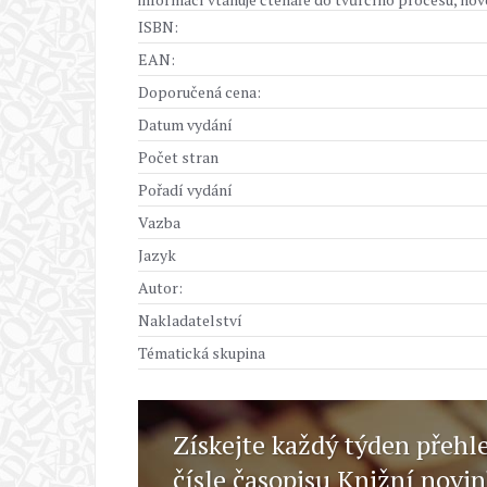
ISBN:
EAN:
Doporučená cena:
Datum vydání
Počet stran
Pořadí vydání
Vazba
Jazyk
Autor:
Nakladatelství
Tématická skupina
Získejte každý týden přehl
čísle časopisu Knižní novi