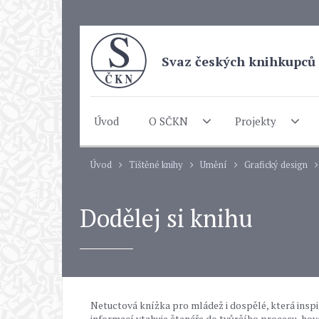
Svaz českých knihkupců 
Úvod
O SČKN
Projekty
Úvod
Tištěné knihy
Umění
Grafický design
Dodělej si knihu
Netuctová knížka pro mládež i dospělé, která inspi
informací vtahuje čtenáře do tvůrčího procesu, hov