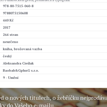
978-80-7515-060-8
9788075150608
440 Kč
2017
264 stran
neurčeno
kniha, brožovaná vazba
český
Aleksandra Cieślak
Baobab&GplusG s.r.o.
9 - Umění
ed o nových titulech, o žebříčku nejprodáv
nky do Vašeho e-mailu.