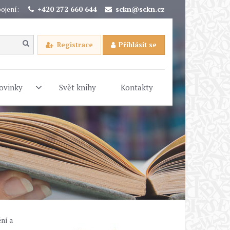
ojení:
+420 272 660 644
sckn@sckn.cz
Registrace
Přihlásit se
ovinky
Svět knihy
Kontakty
ní a