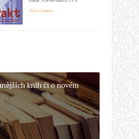
ISBN: 978-80-88411-21-5
Více o knize
anějších knih či o novém