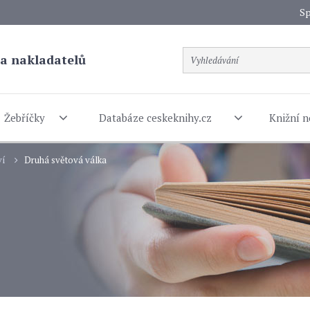
Sp
a nakladatelů
Žebříčky
Databáze ceskeknihy.cz
Knižní n
ví
Druhá světová válka