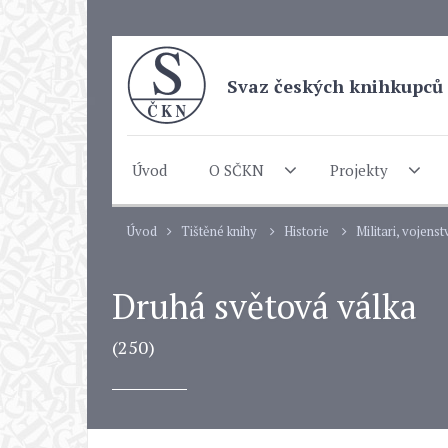
Svaz českých knihkupců 
Úvod
O SČKN
Projekty
Úvod
Tištěné knihy
Historie
Militari, vojenst
Druhá světová válka
(250)