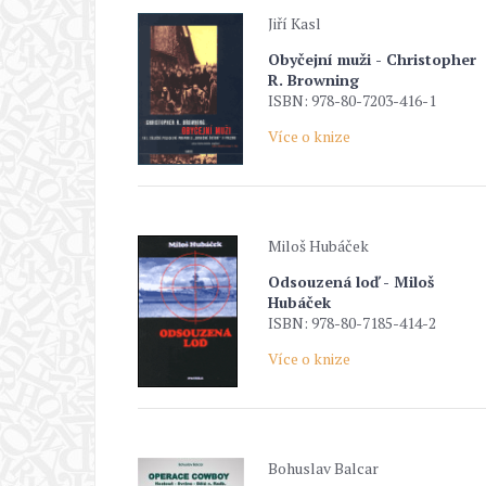
Jiří Kasl
Obyčejní muži - Christopher
R. Browning
ISBN: 978-80-7203-416-1
Více o knize
Miloš Hubáček
Odsouzená loď - Miloš
Hubáček
ISBN: 978-80-7185-414-2
Více o knize
Bohuslav Balcar