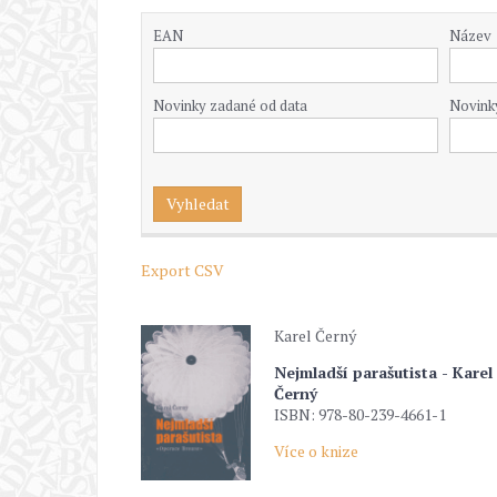
EAN
Název
Novinky zadané od data
Novink
Export CSV
Karel Černý
Nejmladší parašutista - Karel
Černý
ISBN: 978-80-239-4661-1
Více o knize