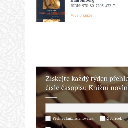
Raul Hilberg
ISBN: 978-80-7203-472-7
Více o knize
Získejte každý týden přehl
čísle časopisu Knižní novi
Přehled knižních novinek
Žebříček