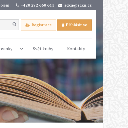
ojení:
+420 272 660 644
sckn@sckn.cz
Registrace
Přihlásit se
ovinky
Svět knihy
Kontakty