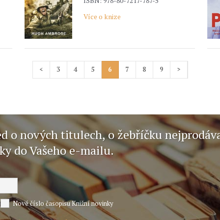
ISBN: 978-80-7217-787-5
Více o knize
<
3
4
5
6
7
8
9
>
ed o nových titulech, o žebříčku nejprodáv
nky do Vašeho e-mailu.
Nové číslo časopisu Knižní novinky