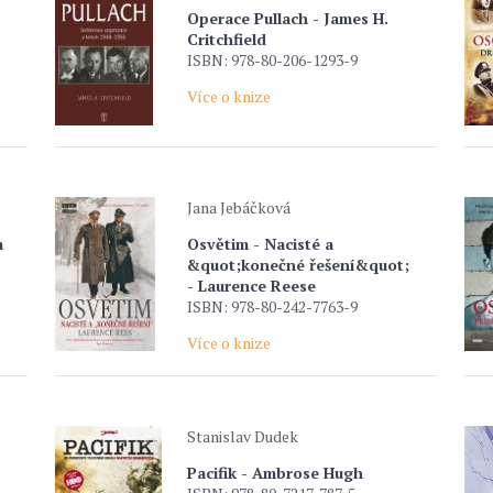
Operace Pullach - James H.
Critchfield
ISBN: 978-80-206-1293-9
Více o knize
Jana Jebáčková
a
Osvětim - Nacisté a
&quot;konečné řešení&quot;
- Laurence Reese
ISBN: 978-80-242-7763-9
Více o knize
Stanislav Dudek
Pacifik - Ambrose Hugh