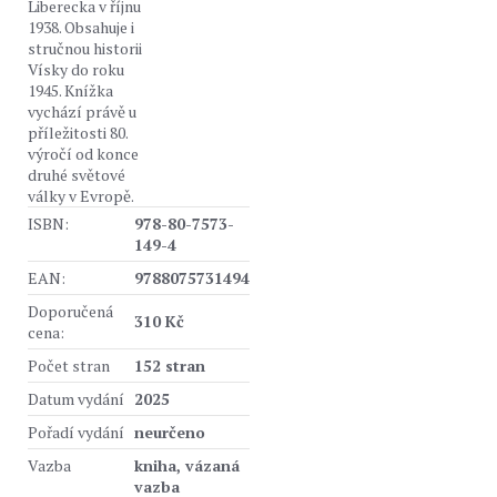
Liberecka v říjnu
1938. Obsahuje i
stručnou historii
Vísky do roku
1945. Knížka
vychází právě u
příležitosti 80.
výročí od konce
druhé světové
války v Evropě.
ISBN:
978-80-7573-
149-4
EAN:
9788075731494
Doporučená
310 Kč
cena:
Počet stran
152 stran
Datum vydání
2025
Pořadí vydání
neurčeno
Vazba
kniha, vázaná
vazba