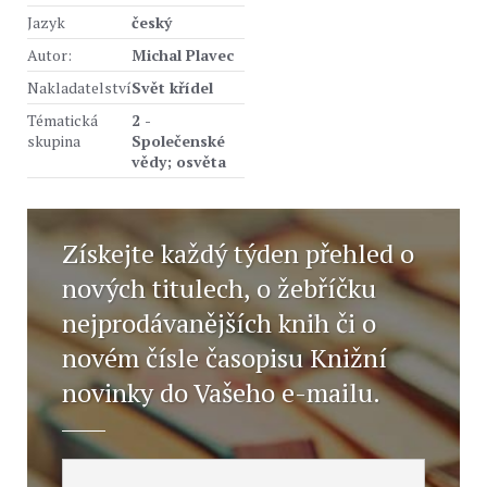
Jazyk
český
Autor:
Michal Plavec
Nakladatelství
Svět křídel
Tématická
2 -
skupina
Společenské
vědy; osvěta
Získejte každý týden přehled o
nových titulech, o žebříčku
nejprodávanějších knih či o
novém čísle časopisu Knižní
novinky do Vašeho e-mailu.