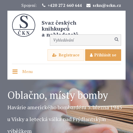
Spojení:
+420 272 660 644
sckn@sckn.cz
Svaz českých
knihkupců
a nakladatelů
Registrace
Přihlásit se
Menu
Oblačno, místy bomby
Havárie amerického bombardéru 5. března 1945
u Vísky a letecká válka nad Frýdlantským
výběžkem