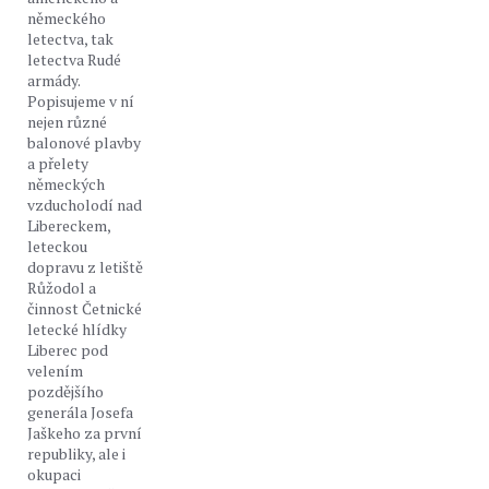
německého
letectva, tak
letectva Rudé
armády.
Popisujeme v ní
nejen různé
balonové plavby
a přelety
německých
vzducholodí nad
Libereckem,
leteckou
dopravu z letiště
Růžodol a
činnost Četnické
letecké hlídky
Liberec pod
velením
pozdějšího
generála Josefa
Jaškeho za první
republiky, ale i
okupaci