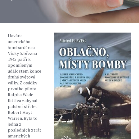
Havárie
amerického
bombardéru u
Vísky 5. března
1945 patří k
opomíjeným
událostem konce
druhé světové
války. Z osádky
prvního pilota
Ralpha Wade
Kittlea zahynul
palubní střelec
Robert Hoyt
Warren. Byla to
jedna z
posledních ztrát
amerických