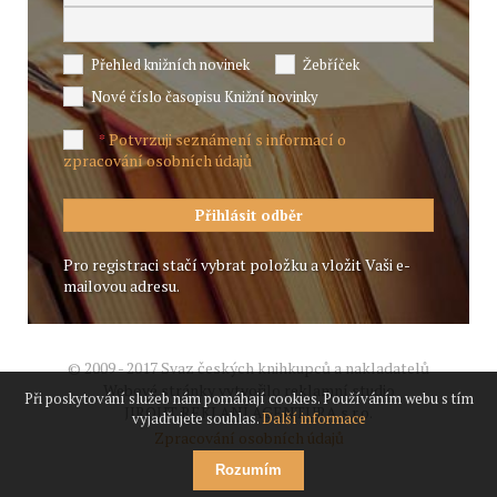
Přehled knižních novinek
Žebříček
Nové číslo časopisu Knižní novinky
Potvrzuji seznámení s informací o
*
zpracování osobních údajů
Pro registraci stačí vybrat položku a vložit Vaši e-
mailovou adresu.
© 2009 - 2017 Svaz českých knihkupců a nakladatelů
Webové stránky vytvořilo reklamní studio
Při poskytování služeb nám pomáhají cookies. Používáním webu s tím
JIROUT REKLANÍ AGENTURA s.r.o.
vyjadřujete souhlas.
Další informace
Zpracování osobních údajů
Rozumím