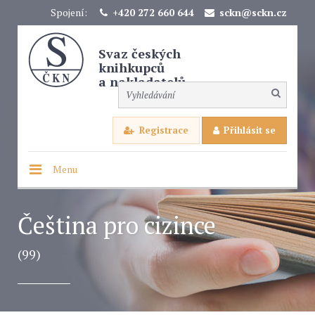
Spojení:
+420 272 660 644
sckn@sckn.cz
Svaz českých
knihkupců
a nakladatelů
Registrace
Přihlásit se
Menu
Čeština pro cizince
(99)