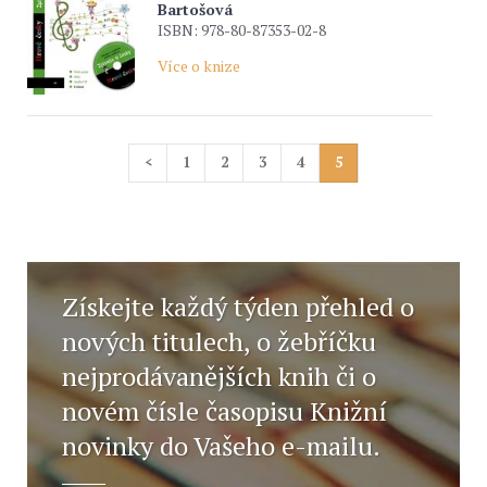
Bartošová
ISBN: 978-80-87353-02-8
Více o knize
<
1
2
3
4
5
Získejte každý týden přehled o
nových titulech, o žebříčku
nejprodávanějších knih či o
novém čísle časopisu Knižní
novinky do Vašeho e-mailu.