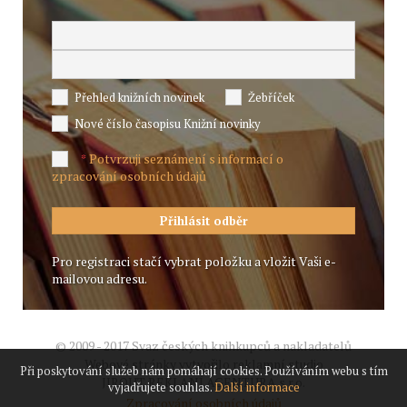
Přehled knižních novinek
Žebříček
Nové číslo časopisu Knižní novinky
Potvrzuji seznámení s informací o
*
zpracování osobních údajů
Pro registraci stačí vybrat položku a vložit Vaši e-
mailovou adresu.
© 2009 - 2017 Svaz českých knihkupců a nakladatelů
Webové stránky vytvořilo reklamní studio
Při poskytování služeb nám pomáhají cookies. Používáním webu s tím
JIROUT REKLANÍ AGENTURA s.r.o.
vyjadřujete souhlas.
Další informace
Zpracování osobních údajů