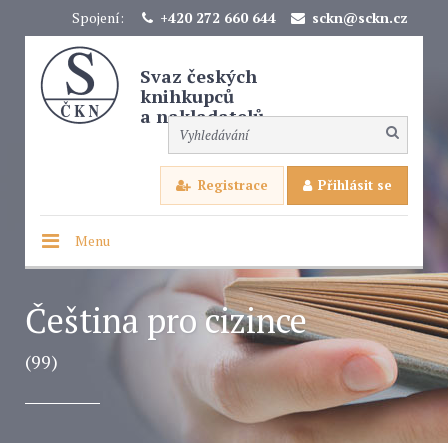
Spojení:
+420 272 660 644
sckn@sckn.cz
Svaz českých
knihkupců
a nakladatelů
Registrace
Přihlásit se
Menu
Čeština pro cizince
(99)