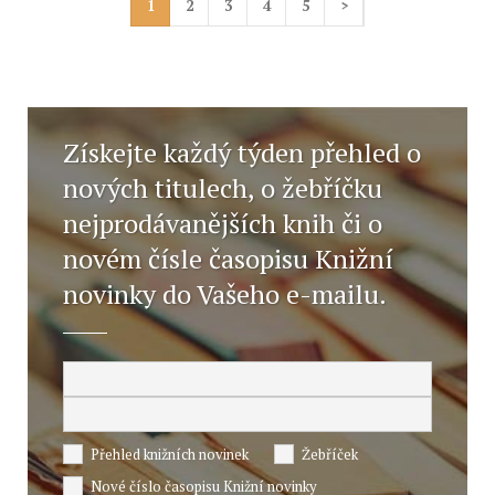
1
2
3
4
5
>
Získejte každý týden přehled o
nových titulech, o žebříčku
nejprodávanějších knih či o
novém čísle časopisu Knižní
novinky do Vašeho e-mailu.
Přehled knižních novinek
Žebříček
Nové číslo časopisu Knižní novinky