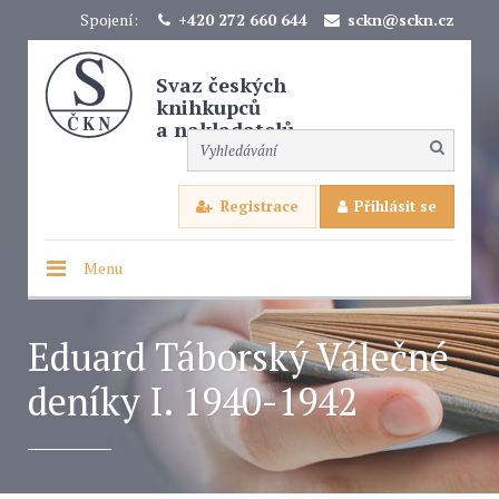
Spojení:
+420 272 660 644
sckn@sckn.cz
Svaz českých
knihkupců
a nakladatelů
Registrace
Přihlásit se
Menu
Eduard Táborský Válečné
deníky I. 1940-1942