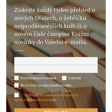
Získejte každý týden přehled o
nových titulech, o žebříčku
nejprodávanějších knih či o
novém čísle časopisu Knižní
novinky do Vašeho e-mailu.
Přehled knižních novinek
Žebříček
Nové číslo časopisu Knižní novinky
Potvrzuji seznámení s informací o
*
zpracování osobních údajů