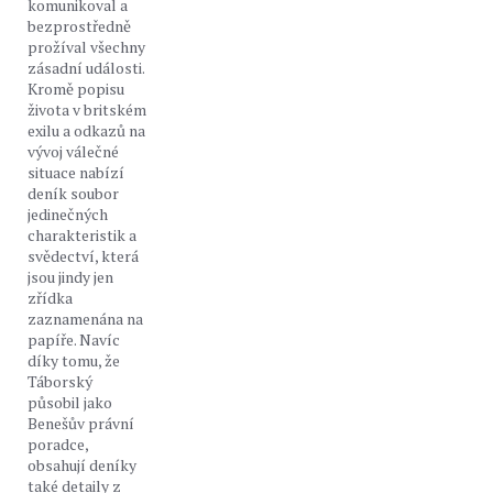
komunikoval a
bezprostředně
prožíval všechny
zásadní události.
Kromě popisu
života v britském
exilu a odkazů na
vývoj válečné
situace nabízí
deník soubor
jedinečných
charakteristik a
svědectví, která
jsou jindy jen
zřídka
zaznamenána na
papíře. Navíc
díky tomu, že
Táborský
působil jako
Benešův právní
poradce,
obsahují deníky
také detaily z