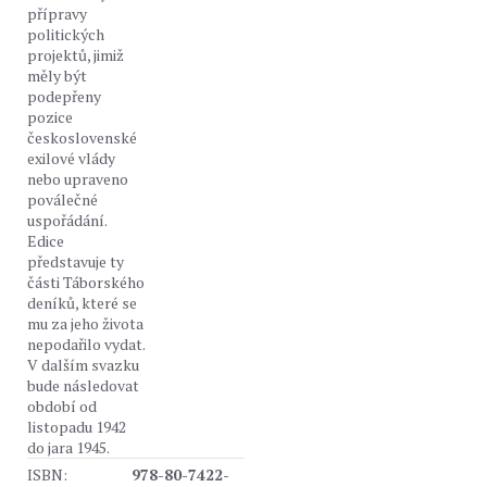
přípravy
politických
projektů, jimiž
měly být
podepřeny
pozice
československé
exilové vlády
nebo upraveno
poválečné
uspořádání.
Edice
představuje ty
části Táborského
deníků, které se
mu za jeho života
nepodařilo vydat.
V dalším svazku
bude následovat
období od
listopadu 1942
do jara 1945.
ISBN:
978-80-7422-