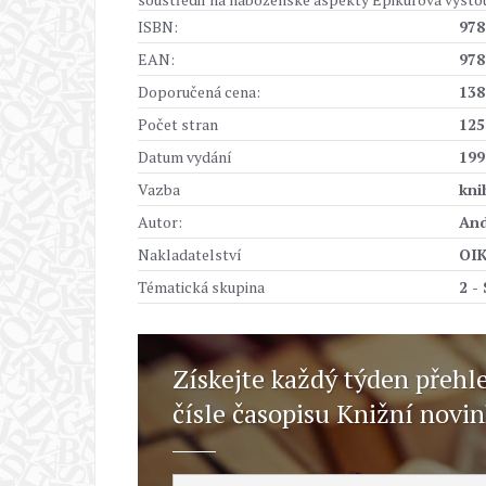
ISBN:
978
EAN:
978
Doporučená cena:
138
Počet stran
125
Datum vydání
199
Vazba
kni
Autor:
And
Nakladatelství
OIK
Tématická skupina
2 -
Získejte každý týden přehl
čísle časopisu Knižní novi