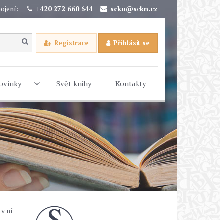
ojení:
+420 272 660 644
sckn@sckn.cz
Registrace
Přihlásit se
ovinky
Svět knihy
Kontakty
 v ní