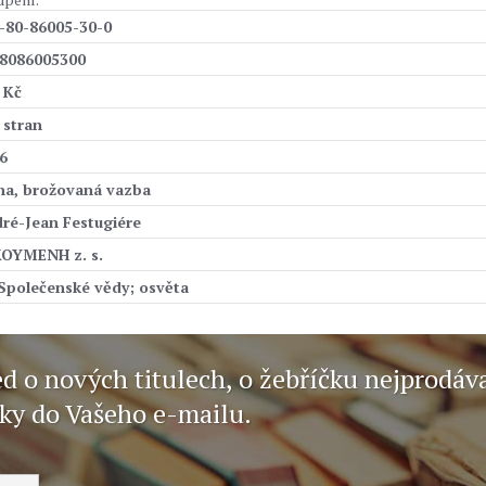
-80-86005-30-0
8086005300
 Kč
 stran
6
ha, brožovaná vazba
ré-Jean Festugiére
OYMENH z. s.
 Společenské vědy; osvěta
ed o nových titulech, o žebříčku nejprodáv
nky do Vašeho e-mailu.