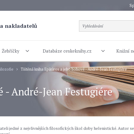
Sp
a nakladatelů
Žebříčky
Databáze ceskeknihy.cz
Knižní n
ilozofie
Tištěná kniha Epikúros a jeho bohové - André-Jean Festugiére
é - André-Jean Festugiére
teli jedné z nejvlivnějších filosofických škol doby helenistické. Autor se
upení.