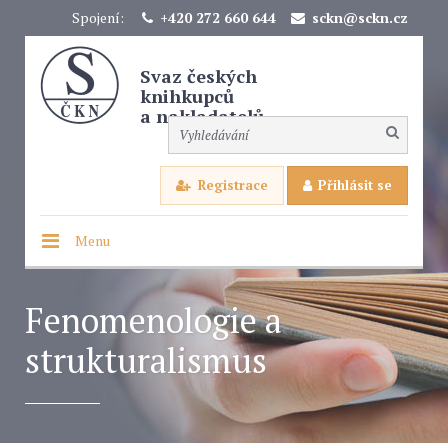
Spojení:
+420 272 660 644
sckn@sckn.cz
Svaz českých
knihkupců
a nakladatelů
Registrace
Přihlásit se
Menu
Fenomenologie a
strukturalismus