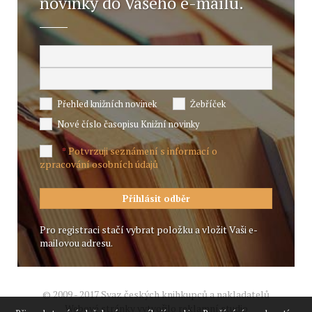
novinky do Vašeho e-mailu.
Přehled knižních novinek
Žebříček
Nové číslo časopisu Knižní novinky
Potvrzuji seznámení s informací o
*
zpracování osobních údajů
Pro registraci stačí vybrat položku a vložit Vaši e-
mailovou adresu.
© 2009 - 2017 Svaz českých knihkupců a nakladatelů
Webové stránky vytvořilo reklamní studio