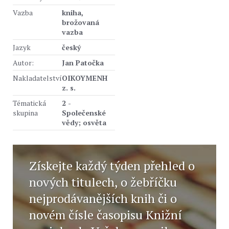
Vazba
kniha,
brožovaná
vazba
Jazyk
český
Autor:
Jan Patočka
Nakladatelství
OIKOYMENH
z. s.
Tématická
2 -
skupina
Společenské
vědy; osvěta
Získejte každý týden přehled o
nových titulech, o žebříčku
nejprodávanějších knih či o
novém čísle časopisu Knižní