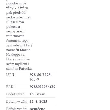
podobě nové
vědy. V závěru
pak předvádí
nedostatečnost
Husserlova
pokusu a
nezbytnost
reformovat
fenomenologii
způsobem, který
naznačil Martin
Heidegger a
který rozvíjí ve
svém myšlení i
sám Jan Patočka.
ISBN:
978-80-7298-
643-9
EAN:
9788072986439
Počet stran
135 stran
Datum vydání
17. 4. 2025
Pořadí vydání
neurčeno