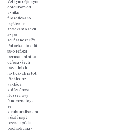
Velkým dějinným
obloukem od
vzniku
filosofického
myšlení v
antickém Řecku
až po
současnost líčí
Patočka filosofii
jako reflexi
permanentního
otřesu všech
původních
mytických jistot.
Přehledně
vykládá
spřízněnost
Husserlovy
fenomenologie
se
strukturalismem
v úsilí najít
pevnou půdu
pod nohama v