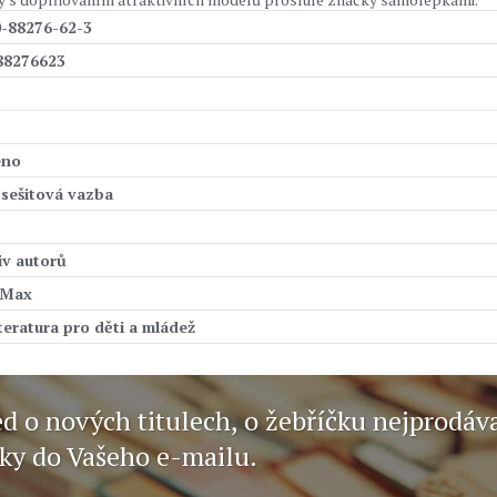
0-88276-62-3
88276623
eno
 sešitová vazba
iv autorů
 Max
iteratura pro děti a mládež
ed o nových titulech, o žebříčku nejprodáv
nky do Vašeho e-mailu.