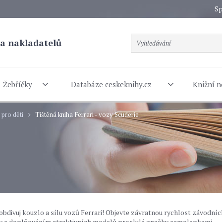
Sp
a nakladatelů
Žebříčky
Databáze ceskeknihy.cz
Knižní n
 pro děti
Tištěná kniha Ferrari - vozy Scuderie
bdivuj kouzlo a sílu vozů Ferrari! Objevte závratnou rychlost závodníc
ábavy s doplňováním atraktivních modelů proslulé značky samolepkami.