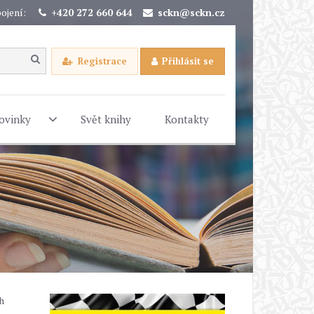
ojení:
+420 272 660 644
sckn@sckn.cz
Registrace
Přihlásit se
ovinky
Svět knihy
Kontakty
h