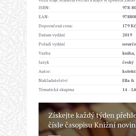
ISBN:
978-8
EAN:
97880
Doporučená cena:
179 Kč
Datum vydání
2019
Pořadí vydání
neurč
Vazba
kniha,
Jazyk
český
Autor:
kolekt
Nakladatelství
Ella &
Tématická skupina
14 - L
Získejte každý týden přehl
čísle časopisu Knižní novi