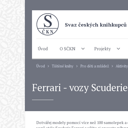
Svaz českých knihkupců 
Úvod
O SČKN
Projekty
Úvod
Tištěné knihy
Pro děti a mládež
Aktivity
Ferrari - vozy Scuderie
Dotvářej modely pomocí více než 100 samolepek a o
vozů stáje Scuderia Ferrari a užijte si spoustu z