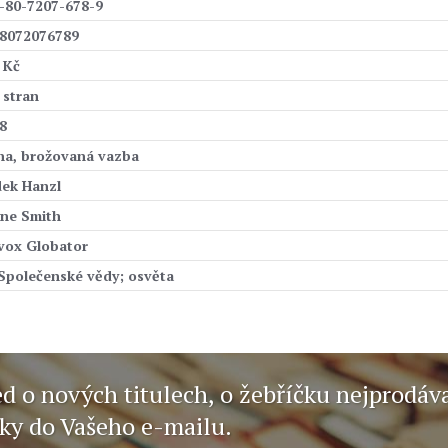
-80-7207-678-9
8072076789
 Kč
 stran
8
ha, brožovaná vazba
ek Hanzl
yne Smith
vox Globator
 Společenské vědy; osvěta
ed o nových titulech, o žebříčku nejprodáv
nky do Vašeho e-mailu.