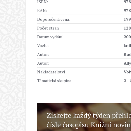
ISBN:
978
EAN:
978
Doporučená cena:
199
Počet stran
128
Datum vydání
200
Vazba
kni
Autor:
Rad
Autor:
All
Nakladatelství
Vol
Tématická skupina
2 -
Získejte každý týden přehl
čísle časopisu Knižní novi