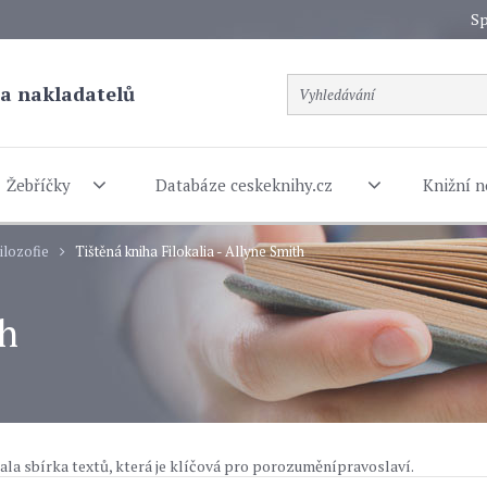
Sp
a nakladatelů
Žebříčky
Databáze ceskeknihy.cz
Knižní n
ilozofie
Tištěná kniha Filokalia - Allyne Smith
th
stala sbírka textů, která je klíčová pro porozuměnípravoslaví.