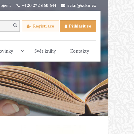
ojení:
+420 272 660 644
sckn@sckn.cz
Registrace
Přihlásit se
ovinky
Svět knihy
Kontakty