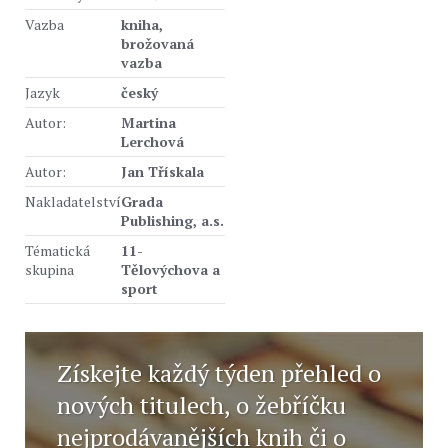
Vazba
kniha,
brožovaná
vazba
Jazyk
český
Autor:
Martina
Lerchová
Autor:
Jan Třískala
Nakladatelství
Grada
Publishing, a.s.
Tématická
11-
skupina
Tělovýchova a
sport
Získejte každý týden přehled o
nových titulech, o žebříčku
nejprodávanějších knih či o