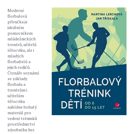
Moderní
florbalová
příručka je
ideálním
pomocníkem
mládežnických
trenérů, učitelů
tělocviku, ale i
mladých
florbalistů a
jejich rodičů.
Čtenáře seznámí
se základy
florbalu a
trenérům i
učitelům
tělocviku
nabídne bohatý
materiál pro
vedení tréninků
prostřednictví
zásobníku her.