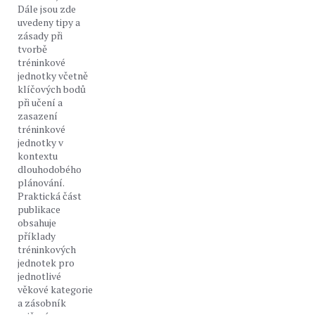
Dále jsou zde
uvedeny tipy a
zásady při
tvorbě
tréninkové
jednotky včetně
klíčových bodů
při učení a
zasazení
tréninkové
jednotky v
kontextu
dlouhodobého
plánování.
Praktická část
publikace
obsahuje
příklady
tréninkových
jednotek pro
jednotlivé
věkové kategorie
a zásobník