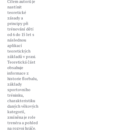
Cílem autorů je
nastínit
teoretické
zásady a
principy při
trénování dětí
od 6 do 15 let s
následnou
aplikací
teoretických
základů v praxi.
Teoretická část
obsahuje
informace z
historie florbalu,
základy
sportovního
tréninku,
charakteristiku
daných věkových
kategorií,
zmíněna je role
trenéra a pohled
na rozvoj hráče.