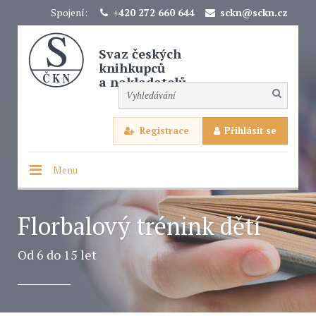
Spojení:
+420 272 660 644
sckn@sckn.cz
Svaz českých
knihkupců
a nakladatelů
Registrace
Přihlásit se
Menu
Florbalový trénink dětí
Od 6 do 15 let