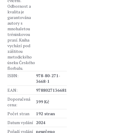
cvičení.
Odbornost a
kvalita je
garantována
autory s
mnohaletou
tréninkovou
praxí. Kniha
vychází pod
záštitou
metodického
úseku Českého
florbalu.
ISBN:
978-80-271-
3668-1
EAN:
9788027136681
Doporučená
399 Kč
cena:
Počet stran
192 stran
Datum vydání
2024
Pořadí vydání
neurčeno