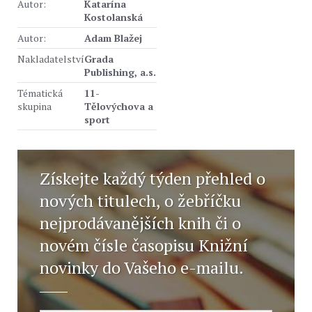
Autor:
Katarína
Kostolanská
Autor:
Adam Blažej
Nakladatelství
Grada
Publishing, a.s.
Tématická
11-
skupina
Tělovýchova a
sport
Získejte každý týden přehled o
nových titulech, o žebříčku
nejprodávanějších knih či o
novém čísle časopisu Knižní
novinky do Vašeho e-mailu.