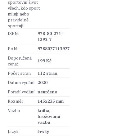
sportovní život
všech, kdo sport
milují nebo
pravidelně
sportují.
ISBN:
978-80-271-
1392-7
EAN:
9788027113927
Doporučená
199 Kč
cena:
Počet stran
112 stran
Datum vydání
2020
Pořadí vydání
neurčeno
Rozměr
145x235 mm
Vazba
kniha,
brožovaná
vazba
Jazyk
český