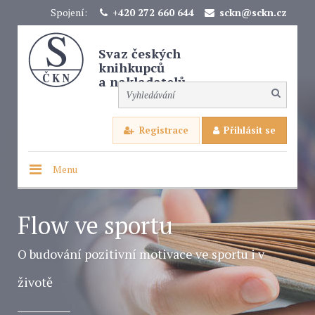
Spojení:
+420 272 660 644
sckn@sckn.cz
Svaz českých
knihkupců
a nakladatelů
Registrace
Přihlásit se
Menu
Flow ve sportu
O budování pozitivní motivace ve sportu i v
životě