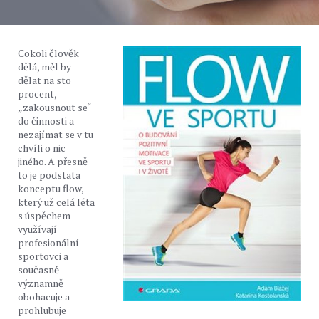
Cokoli člověk
dělá, měl by
dělat na sto
procent,
„zakousnout se“
do činnosti a
nezajímat se v tu
chvíli o nic
jiného. A přesně
to je podstata
konceptu flow,
který už celá léta
s úspěchem
využívají
profesionální
sportovci a
současně
významně
obohacuje a
prohlubuje