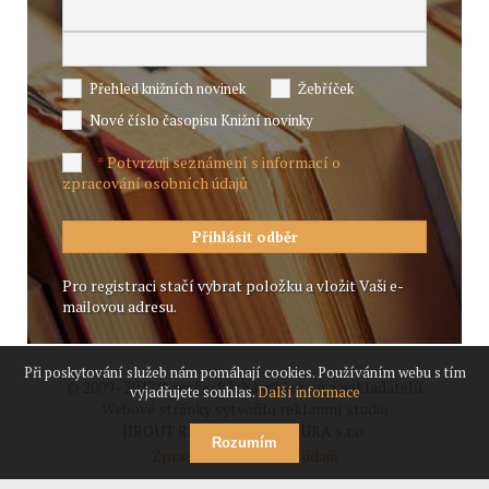
Přehled knižních novinek
Žebříček
Nové číslo časopisu Knižní novinky
Potvrzuji seznámení s informací o
*
zpracování osobních údajů
Pro registraci stačí vybrat položku a vložit Vaši e-
mailovou adresu.
Při poskytování služeb nám pomáhají cookies. Používáním webu s tím
© 2009 - 2017 Svaz českých knihkupců a nakladatelů
vyjadřujete souhlas.
Další informace
Webové stránky vytvořilo reklamní studio
JIROUT REKLANÍ AGENTURA s.r.o.
Rozumím
Zpracování osobních údajů