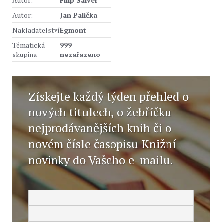
Autor:
Filip Saiver
Autor:
Jan Palička
Nakladatelství
Egmont
Tématická
999 -
skupina
nezařazeno
Získejte každý týden přehled o
nových titulech, o žebříčku
nejprodávanějších knih či o
novém čísle časopisu Knižní
novinky do Vašeho e-mailu.