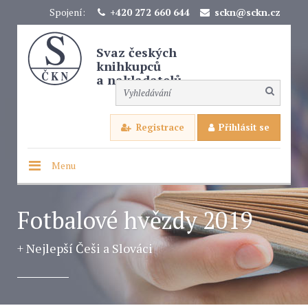
Spojení:
+420 272 660 644
sckn@sckn.cz
Svaz českých
knihkupců
a nakladatelů
Registrace
Přihlásit se
Menu
Fotbalové hvězdy 2019
+ Nejlepší Češi a Slováci