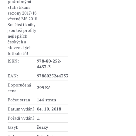
podrobnými
statistikami
sezony 2017/18
včetně MS 2018.
Součástí knihy
jsou též profily
nejlepších
českých a
slovenských
fotbalistů!
ISBN:
978-80-252-
4433-3
EAN:
9788025244333
Doporučená
299 Kč
cena:
Počet stran
144 stran
Datum vydání
04. 10. 2018
Pořadí vydání
1.
Jazyk
český