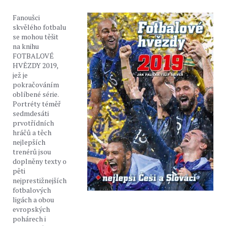
Fanoušci
skvělého fotbalu
se mohou těšit
na knihu
FOTBALOVÉ
HVĚZDY 2019,
jež je
pokračováním
oblíbené série.
Portréty téměř
sedmdesáti
prvotřídních
hráčů a těch
nejlepších
trenérů jsou
doplněny texty o
pěti
nejprestižnejších
fotbalových
ligách a obou
evropských
pohárech i