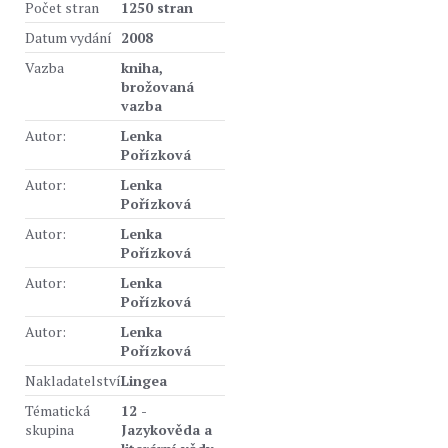
Počet stran
1250 stran
Datum vydání
2008
Vazba
kniha,
brožovaná
vazba
Autor:
Lenka
Pořízková
Autor:
Lenka
Pořízková
Autor:
Lenka
Pořízková
Autor:
Lenka
Pořízková
Autor:
Lenka
Pořízková
Nakladatelství
Lingea
Tématická
12 -
skupina
Jazykověda a