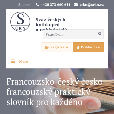
Spojení:
+420 272 660 644
sckn@sckn.cz
Svaz českých
knihkupců
a nakladatelů
Registrace
Přihlásit se
Menu
Francouzsko-český česko-
francouzský praktický
slovník pro každého