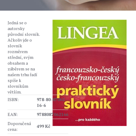
Jedná se o
autorsky
původní slovník.
Ačkoliv jde o
slovník
rozměrem
střední, svým
obsahem a
záběrem se na
našem trhu řadí
spíše k
slovníkům
větším.
ISBN:
978-80-87062-
16-6
EAN:
9788087062166
Doporučená
499 Kč
cena: