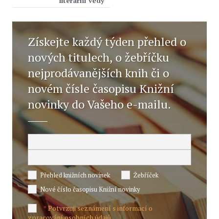
literární vědy
Získejte každý týden přehled o
nových titulech, o žebříčku
nejprodávanějších knih či o
novém čísle časopisu Knižní
novinky do Vašeho e-mailu.
Přehled knižních novinek
Žebříček
Nové číslo časopisu Knižní novinky
Potvrzuji seznámení s informací o
*
zpracování osobních údajů