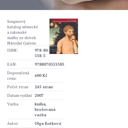
Soupisový
katalog německé
a rakouské
malby ze sbírek
Národní Galerie.
ISBN:
978-80-7035-
358-5
EAN:
9788070353585
Doporučená
600 Kč
cena:
Počet stran
245 stran
Datum vydání
2007
Vazba
kniha,
brožovaná
vazba
Autor:
Olga Kotková