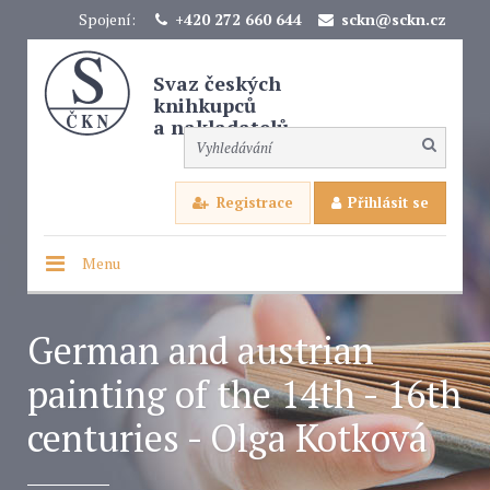
Spojení:
+420 272 660 644
sckn@sckn.cz
Svaz českých
knihkupců
a nakladatelů
Registrace
Přihlásit se
Menu
German and austrian
painting of the 14th - 16th
centuries - Olga Kotková