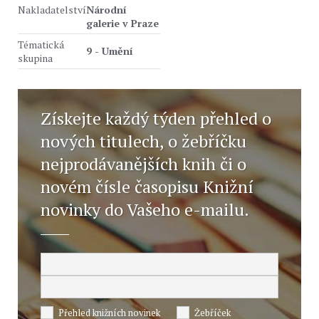
Nakladatelství
Národní
galerie v Praze
Tématická
9 - Umění
skupina
Získejte každý týden přehled o
nových titulech, o žebříčku
nejprodávanějších knih či o
novém čísle časopisu Knižní
novinky do Vašeho e-mailu.
Přehled knižních novinek
Žebříček