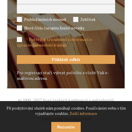
Přehled knižních novinek
Žebříček
Nové číslo časopisu Knižní novinky
Potvrzuji seznámení s informací o
*
zpracování osobních údajů
Pro registraci stačí vybrat položku a vložit Vaši e-
mailovou adresu.
© 2009 - 2017 Svaz českých knihkupců a nakladatelů
Webové stránky vytvořilo reklamní studio
Při poskytování služeb nám pomáhají cookies. Používáním webu s tím
JIROUT REKLANÍ AGENTURA s.r.o.
vyjadřujete souhlas.
Další informace
Zpracování osobních údajů
Rozumím