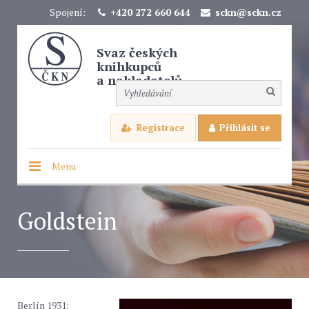
Spojení:
+420 272 660 644
sckn@sckn.cz
Svaz českých
knihkupců
a nakladatelů
Registrace
Přihlásit se
Menu
Goldstein
Berlín 1931: