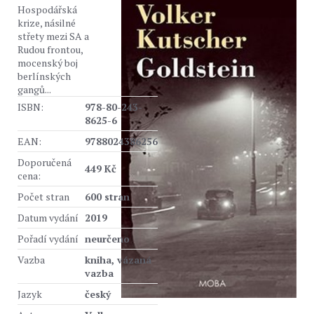
Hospodářská
krize, násilné
střety mezi SA a
Rudou frontou,
mocenský boj
berlínských
gangů...
ISBN:
978-80-243-
8625-6
EAN:
9788024386256
Doporučená
449 Kč
cena:
Počet stran
600 stran
Datum vydání
2019
Pořadí vydání
neurčeno
Vazba
kniha, vázaná
vazba
Jazyk
český