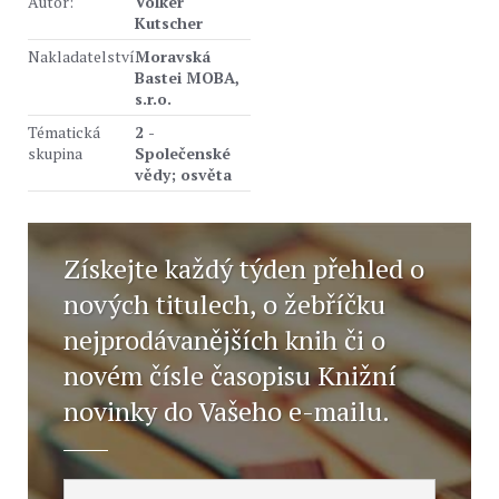
Autor:
Volker
Kutscher
Nakladatelství
Moravská
Bastei MOBA,
s.r.o.
Tématická
2 -
skupina
Společenské
vědy; osvěta
Získejte každý týden přehled o
nových titulech, o žebříčku
nejprodávanějších knih či o
novém čísle časopisu Knižní
novinky do Vašeho e-mailu.