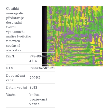
Obsáhlá
monografie
představuje
dosavadní
tvorbu
významného
malíře tvořícího
v mezích
současné
abstrakce.
ISBN:
978-80-86587-
42-4
EAN:
9788086587424
Doporučená
900 Kč
cena:
Datum vydání
2012
Vazba
kniha,
brožovaná
vazba