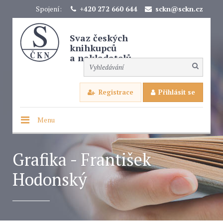
Spojení:
+420 272 660 644
sckn@sckn.cz
Svaz českých
knihkupců
a nakladatelů
Registrace
Přihlásit se
Menu
Grafika - František
Hodonský