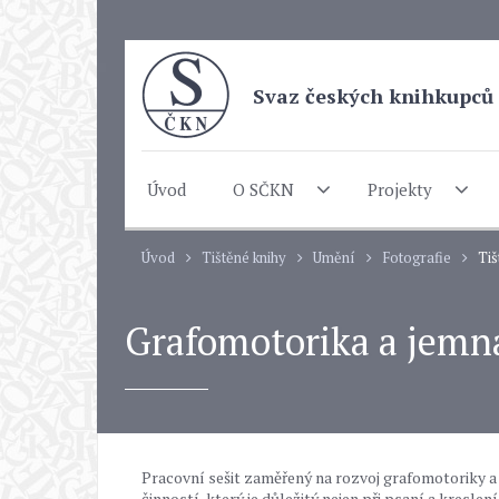
Svaz českých knihkupců 
Úvod
O SČKN
Projekty
Úvod
Tištěné knihy
Umění
Fotografie
Tiš
Grafomotorika a jemná
Pracovní sešit zaměřený na rozvoj grafomotoriky a
činností, který je důležitý nejen při psaní a kreslen