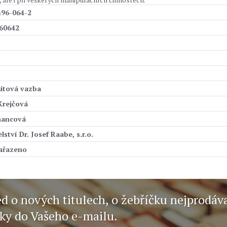
496-064-2
60642
šitová vazba
Krejčová
hancová
ství Dr. Josef Raabe, s.r.o.
zařazeno
ed o nových titulech, o žebříčku nejprodáv
nky do Vašeho e-mailu.