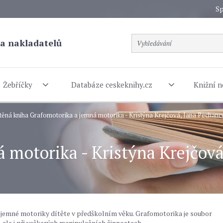
Sp
a nakladatelů
Žebříčky
Databáze ceskeknihy.cz
Knižní n
těná kniha Grafomotorika a jemná motorika - Kristýna Krejčová, Jana Pechan
 motorika - Kristýna Krejčov
 jemné motoriky dítěte v předškolním věku. Grafomotorika je soubor
í, ale i při veškerých manipulačních činnostech.