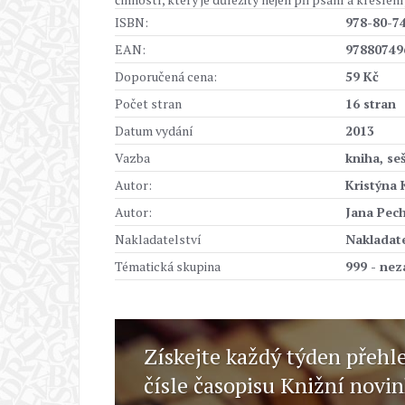
ISBN:
978-80-7
EAN:
97880749
Doporučená cena:
59 Kč
Počet stran
16 stran
Datum vydání
2013
Vazba
kniha, se
Autor:
Kristýna 
Autor:
Jana Pec
Nakladatelství
Nakladatel
Tématická skupina
999 - ne
Získejte každý týden přehl
čísle časopisu Knižní novi