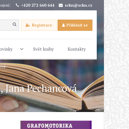
ojení:
+420 272 660 644
sckn@sckn.cz
Registrace
Přihlásit se
ovinky
Svět knihy
Kontakty
cová
á, Jana Pechancová