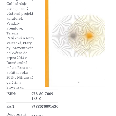
Gold sleduje
stejnojmenný
výstavní projekt
kurátorek
Venduly
Fremlové,
Terezie
Petiškové a Anny
Vartecké, který
byl prezentován
od května do
srpna 2014 v
Domě umění
města Brna a na
začátku roku
2015 v Nitranské
galérii na
Slovensku.
ISBN:
978-80-7009-
163-0
EAN:
9788070091630
Doporučená