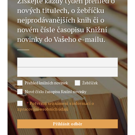
Získejte každý týden přehled o
nových titulech, o žebříčku
nejprodávanějších knih či o
novém čísle časopisu Knižní
novinky do Vašeho e-mailu.
Přehled knižních novinek
Žebříček
Nové číslo časopisu Knižní novinky
Potvrzuji seznámení s informací o
*
zpracování osobních údajů