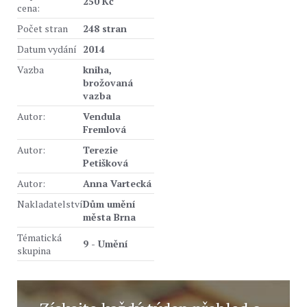
250 Kč
cena:
Počet stran
248 stran
Datum vydání
2014
Vazba
kniha,
brožovaná
vazba
Autor:
Vendula
Fremlová
Autor:
Terezie
Petišková
Autor:
Anna Vartecká
Nakladatelství
Dům umění
města Brna
Tématická
9 - Umění
skupina