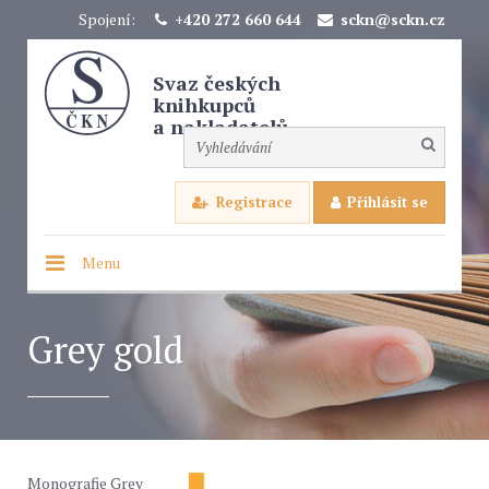
Spojení:
+420 272 660 644
sckn@sckn.cz
Svaz českých
knihkupců
a nakladatelů
Registrace
Přihlásit se
Menu
Grey gold
Monografie Grey