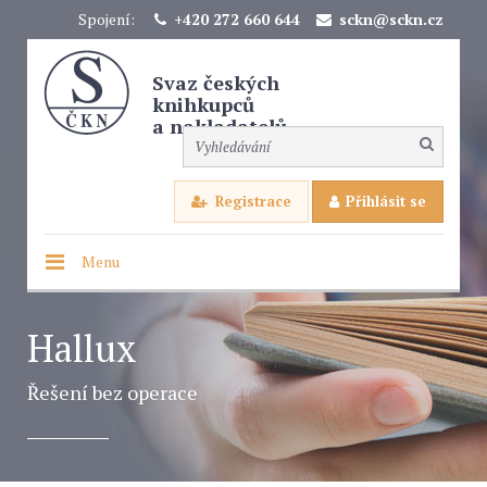
Spojení:
+420 272 660 644
sckn@sckn.cz
Svaz českých
knihkupců
a nakladatelů
Registrace
Přihlásit se
Menu
Hallux
Řešení bez operace