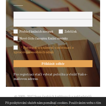
Přehled knižních novinek
Žebříček
Nové číslo časopisu Knižní novinky
Potvrzuji seznámení s informací o
*
zpracování osobních údajů
Pro registraci stačí vybrat položku a vložit Vaši e-
mailovou adresu.
© 2009 - 2017 Svaz českých knihkupců a nakladatelů
Webové stránky vytvořilo reklamní studio
Při poskytování služeb nám pomáhají cookies. Používáním webu s tím
JIROUT REKLANÍ AGENTURA s.r.o.