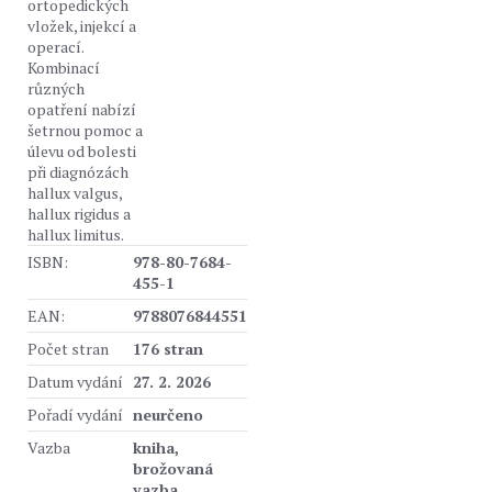
ortopedických
vložek, injekcí a
operací.
Kombinací
různých
opatření nabízí
šetrnou pomoc a
úlevu od bolesti
při diagnózách
hallux valgus,
hallux rigidus a
hallux limitus.
ISBN:
978-80-7684-
455-1
EAN:
9788076844551
Počet stran
176 stran
Datum vydání
27. 2. 2026
Pořadí vydání
neurčeno
Vazba
kniha,
brožovaná
vazba