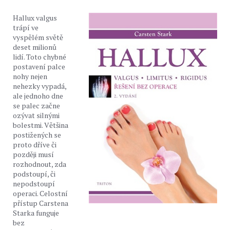
Hallux valgus
trápí ve
vyspělém světě
deset milionů
lidí. Toto chybné
postavení palce
nohy nejen
nehezky vypadá,
ale jednoho dne
se palec začne
ozývat silnými
bolestmi. Většina
postižených se
proto dříve či
později musí
rozhodnout, zda
podstoupí, či
nepodstoupí
operaci. Celostní
přístup Carstena
Starka funguje
bez