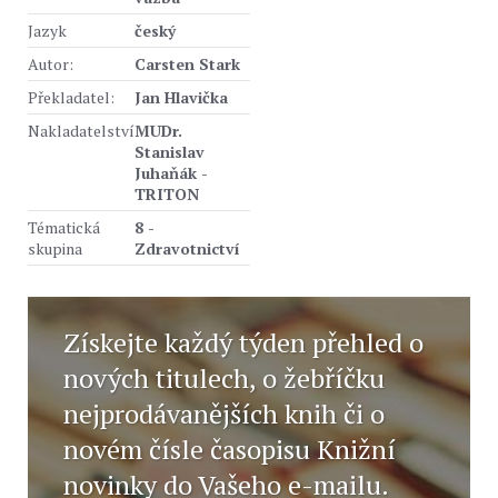
Jazyk
český
Autor:
Carsten Stark
Překladatel:
Jan Hlavička
Nakladatelství
MUDr.
Stanislav
Juhaňák -
TRITON
Tématická
8 -
skupina
Zdravotnictví
Získejte každý týden přehled o
nových titulech, o žebříčku
nejprodávanějších knih či o
novém čísle časopisu Knižní
novinky do Vašeho e-mailu.