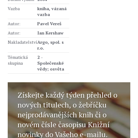
Vazba
kniha, vázaná
vazba
Autor:
Pavel Vereš
Autor:
Ian Kershaw
Nakladatelství
Argo, spol. s
r.o.
Tématická
2 -
skupina
Společenské
vědy; osvěta
Získejte každý týden přehled o
nových titulech, o žebříčku
nejprodávanějších knih či o
novém čísle časopisu Knižní
novinky do Vašeho e-mailu.