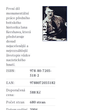
První díl
monumentální
práce předního
britského
historika Iana
Kershawa, která
představuje
dosud
nejucelenější a
nejrozsáhlejší
životopis vůdce
nacistického
hnutí.
ISBN:
978-80-7203-
518-2
EAN:
9788072035182
Doporučená
588 Kč
cena:
Počet stran
680 stran
Datum vydání
2004