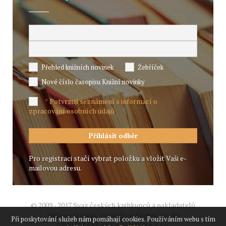
Přehled knižních novinek
Žebříček
Nové číslo časopisu Knižní novinky
Potvrzuji seznámení s informací o
*
zpracování osobních údajů
Pro registraci stačí vybrat položku a vložit Vaši e-
mailovou adresu.
© 2009 - 2017 Svaz českých knihkupců a nakladatelů
Webové stránky vytvořilo reklamní studio
Při poskytování služeb nám pomáhají cookies. Používáním webu s tím
JIROUT REKLANÍ AGENTURA s.r.o.