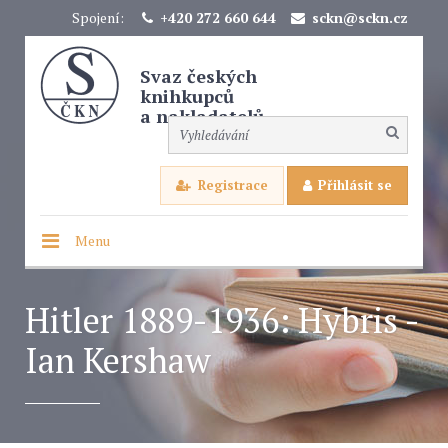
Spojení:
+420 272 660 644
sckn@sckn.cz
Svaz českých
knihkupců
a nakladatelů
Registrace
Přihlásit se
Menu
Hitler 1889-1936: Hybris -
Ian Kershaw