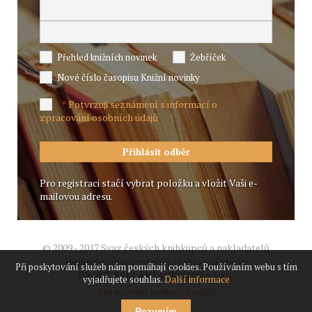
Přehled knižních novinek
Žebříček
Nové číslo časopisu Knižní novinky
Potvrzuji seznámení s informací o
*
zpracování osobních údajů
Pro registraci stačí vybrat položku a vložit Vaši e-
mailovou adresu.
© 2009 - 2017 Svaz českých knihkupců a nakladatelů
Webové stránky vytvořilo reklamní studio
Při poskytování služeb nám pomáhají cookies. Používáním webu s tím
JIROUT REKLANÍ AGENTURA s.r.o.
vyjadřujete souhlas.
Další informace
Zpracování osobních údajů
Rozumím