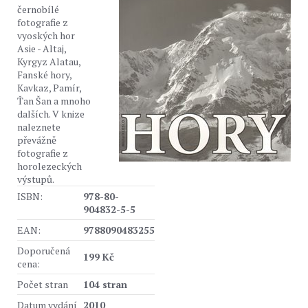
černobílé
fotografie z
vyoských hor
Asie - Altaj,
Kyrgyz Alatau,
Fanské hory,
Kavkaz, Pamír,
Ťan Šan a mnoho
dalších. V knize
naleznete
převážně
fotografie z
horolezeckých
výstupů.
ISBN:
978-80-
904832-5-5
EAN:
9788090483255
Doporučená
199 Kč
cena:
Počet stran
104 stran
Datum vydání
2010