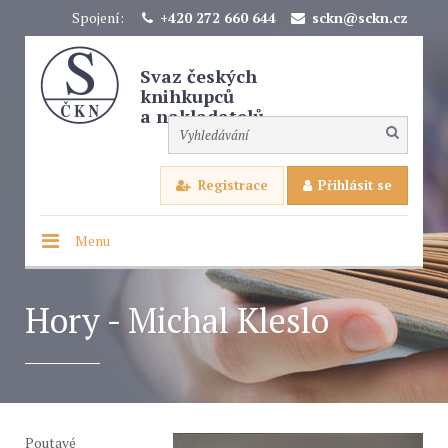
Spojení:
+420 272 660 644
sckn@sckn.cz
Svaz českých
knihkupců
a nakladatelů
Registrace
Přihlásit se
Menu
Hory - Michal Kleslo
Poutavé