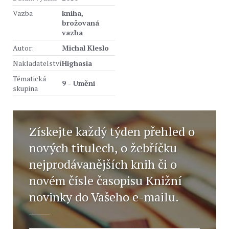
Vazba
kniha,
brožovaná
vazba
Autor:
Michal Kleslo
Nakladatelství
Highasia
Tématická
9 - Umění
skupina
Získejte každý týden přehled o
nových titulech, o žebříčku
nejprodávanějších knih či o
novém čísle časopisu Knižní
novinky do Vašeho e-mailu.