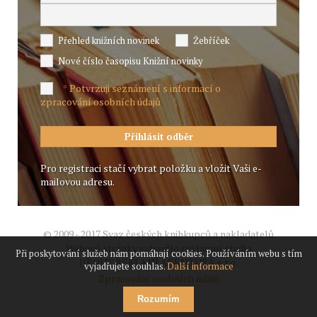
Přehled knižních novinek
Žebříček
Nové číslo časopisu Knižní novinky
Potvrzuji seznámení s informací o
*
zpracování osobních údajů
Pro registraci stačí vybrat položku a vložit Vaši e-
mailovou adresu.
© 2009 - 2017 Svaz českých knihkupců a nakladatelů
Webové stránky vytvořilo reklamní studio
Při poskytování služeb nám pomáhají cookies. Používáním webu s tím
JIROUT REKLANÍ AGENTURA s.r.o.
vyjadřujete souhlas.
Další informace
Zpracování osobních údajů
Rozumím