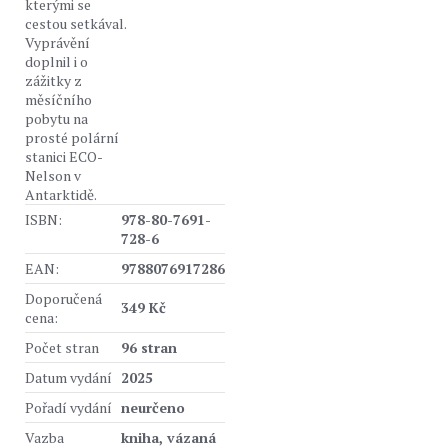
kterými se
cestou setkával.
Vyprávění
doplnil i o
zážitky z
měsíčního
pobytu na
prosté polární
stanici ECO-
Nelson v
Antarktidě.
ISBN:
978-80-7691-
728-6
EAN:
9788076917286
Doporučená
349 Kč
cena:
Počet stran
96 stran
Datum vydání
2025
Pořadí vydání
neurčeno
Vazba
kniha, vázaná