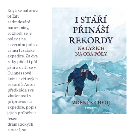
Když se autorovi
blížily
sedmdesáté
narozeniny,
rozhodl se je
oslavit na
severním pólu v
rámci lyžařské
expedice. Za dva
roky přidal i pól
jižní a ocitl se v
Guinnessově
knize světových
rekordů. Autor
předkládá své
zkušenosti s
přípravou na
expedice, popis
jejich průběhu a
řešení
dramatických
situací, se