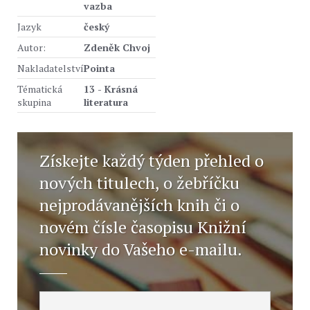
vazba
Jazyk
český
Autor:
Zdeněk Chvoj
Nakladatelství
Pointa
Tématická
13 - Krásná
skupina
literatura
Získejte každý týden přehled o
nových titulech, o žebříčku
nejprodávanějších knih či o
novém čísle časopisu Knižní
novinky do Vašeho e-mailu.