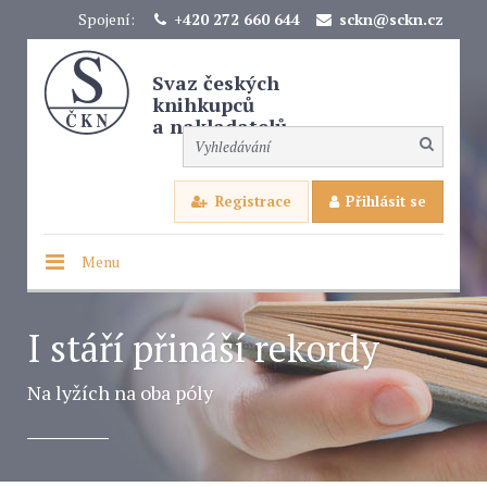
Spojení:
+420 272 660 644
sckn@sckn.cz
Svaz českých
knihkupců
a nakladatelů
Registrace
Přihlásit se
Menu
I stáří přináší rekordy
Na lyžích na oba póly