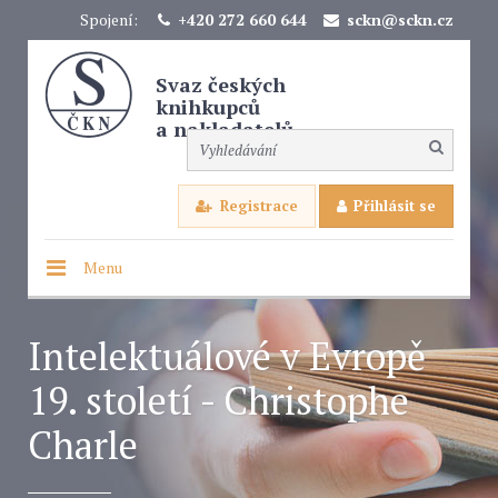
Spojení:
+420 272 660 644
sckn@sckn.cz
Svaz českých
knihkupců
a nakladatelů
Registrace
Přihlásit se
Menu
Intelektuálové v Evropě
19. století - Christophe
Charle