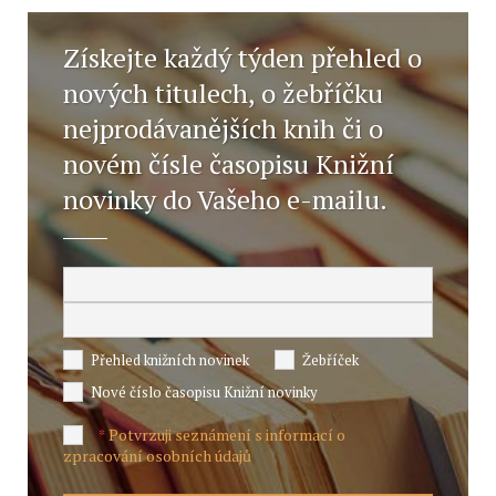
Získejte každý týden přehled o
nových titulech, o žebříčku
nejprodávanějších knih či o
novém čísle časopisu Knižní
novinky do Vašeho e-mailu.
Přehled knižních novinek
Žebříček
Nové číslo časopisu Knižní novinky
Potvrzuji seznámení s informací o
*
zpracování osobních údajů