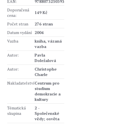
EAN:
9788073250393
Doporučená
149 Kč
cena:
Počet stran
276 stran
Datum vydání
2004
Vazba
kniha, vázaná
vazba
Autor:
Pavla
Doležalová
Autor:
Christophe
Charle
Nakladatelství
Centrum pro
studium
demokracie a
kultury
Tématická
2 -
skupina
Společenské
vědy; osvěta