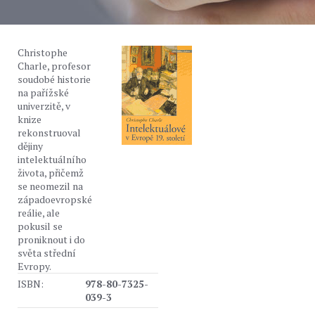
Christophe
Charle, profesor
soudobé historie
na pařížské
univerzitě, v
knize
rekonstruoval
dějiny
intelektuálního
života, přičemž
se neomezil na
západoevropské
reálie, ale
pokusil se
proniknout i do
světa střední
Evropy.
ISBN:
978-80-7325-
039-3