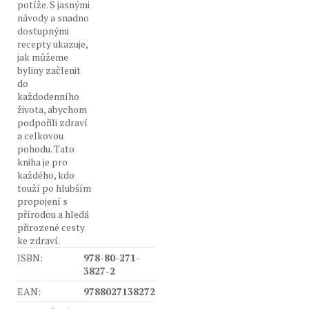
potíže. S jasnými
návody a snadno
dostupnými
recepty ukazuje,
jak můžeme
byliny začlenit
do
každodenního
života, abychom
podpořili zdraví
a celkovou
pohodu. Tato
kniha je pro
každého, kdo
touží po hlubším
propojení s
přírodou a hledá
přirozené cesty
ke zdraví.
ISBN:
978-80-271-
3827-2
EAN:
9788027138272