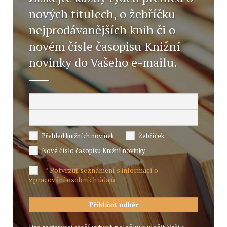
nových titulech, o žebříčku
nejprodávanějších knih či o
novém čísle časopisu Knižní
novinky do Vašeho e-mailu.
Přehled knižních novinek
Žebříček
Nové číslo časopisu Knižní novinky
Potvrzuji seznámení s informací o
*
zpracování osobních údajů