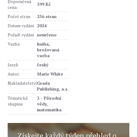
Doporučená
399 Kč
cena:
Počet stran
256 stran
Datum vydání
2024
Pořadí vydání
neurčeno
Vazba
kniha,
brožovaná
vazba
Jazyk
český
Autor:
Marie White
Nakladatelství
Grada
Publishing, a.s.
Tématická
3 - Přírodní
skupina
vědy,
matematika
Získejte každý týden přehled o