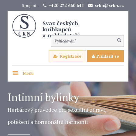
Spojení:
+420 272 660 644
sckn@sckn.cz
Svaz českých
knihkupců
a nakladatelů
Registrace
Přihlásit se
Menu
Intimní bylinky
Herbářový průvodce pro sexuální zdraví,
potěšení a hormonální harmonii