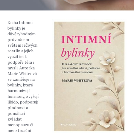
Kniha Intimní
bylinky je
důvěryhodným
průvodcem
světem léčivých
rostlin a jejich
využitím k
podpoře těla i
mysli. Autorka
Marie Whiteová
se zaměřuje na
bylinky, které
harmonizují
hormony, zvyšují
libido, podporují
plodnost a
pomáhají
zvládat
menopauzu či
menstruační