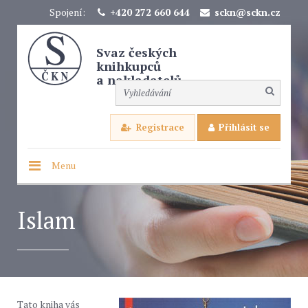
Spojení:
+420 272 660 644
sckn@sckn.cz
Svaz českých
knihkupců
a nakladatelů
Registrace
Přihlásit se
Menu
Islam
Tato kniha vás