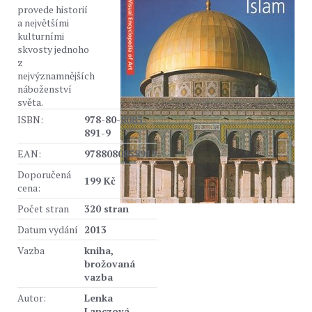
provede historií
a největšími
kulturními
skvosty jednoho
z
nejvýznamnějších
náboženství
světa.
ISBN:
978-80-8085-
891-9
EAN:
9788080858919
Doporučená
199 Kč
cena:
Počet stran
320 stran
Datum vydání
2013
Vazba
kniha,
brožovaná
vazba
Autor:
Lenka
Lanczová