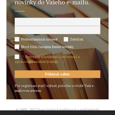
novinky do Vašeho e-mailu.
Přehled knižních novinek
Žebříček
Nové číslo časopisu Knižní novinky
Potvrzuji seznámení s informací o
*
zpracování osobních údajů
Pro registraci stačí vybrat položku a vložit Vaši e-
mailovou adresu.
© 2009 - 2017 Svaz českých knihkupců a nakladatelů
Webové stránky vytvořilo reklamní studio