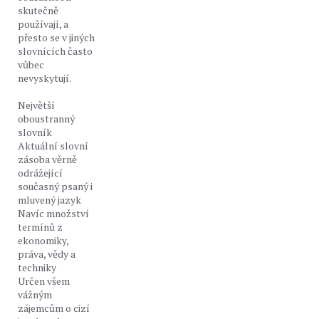
skutečně
používají, a
přesto se v jiných
slovnících často
vůbec
nevyskytují.
Největší
oboustranný
slovník
Aktuální slovní
zásoba věrně
odrážející
současný psaný i
mluvený jazyk
Navíc množství
termínů z
ekonomiky,
práva, vědy a
techniky
Určen všem
vážným
zájemcům o cizí