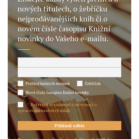
nových titulech, o žebříčku
nejprodávanějších knih či o
novém čísle časopisu Knižní
novinky do Vašeho e-mailu.
Přehled knižních novinek
Žebříček
Nové číslo časopisu Knižní novinky
Potvrzuji seznámení s informací o
*
zpracování osobních údajů