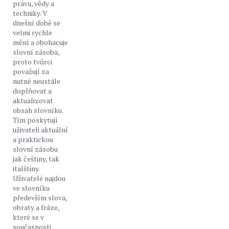
práva, vědy a
techniky. V
dnešní době se
velmi rychle
mění a obohacuje
slovní zásoba,
proto tvůrci
považují za
nutné neustále
doplňovat a
aktualizovat
obsah slovníku.
Tím poskytují
uživateli aktuální
a praktickou
slovní zásobu
jak češtiny, tak
italštiny.
Uživatelé najdou
ve slovníku
především slova,
obraty a fráze,
které se v
současnosti