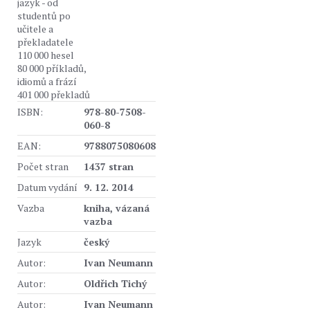
jazyk - od
studentů po
učitele a
překladatele
110 000 hesel
80 000 příkladů,
idiomů a frází
401 000 překladů
ISBN:
978-80-7508-
060-8
EAN:
9788075080608
Počet stran
1437 stran
Datum vydání
9. 12. 2014
Vazba
kniha, vázaná
vazba
Jazyk
český
Autor:
Ivan Neumann
Autor:
Oldřich Tichý
Autor:
Ivan Neumann