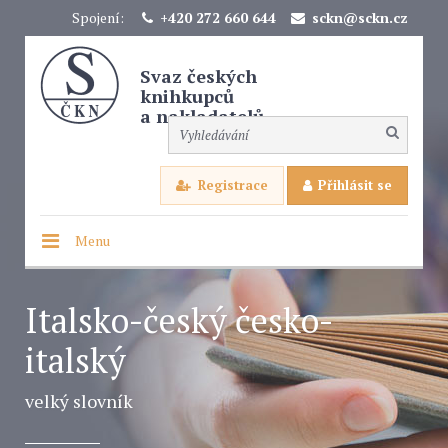
Spojení:
+420 272 660 644
sckn@sckn.cz
Svaz českých
knihkupců
a nakladatelů
Registrace
Přihlásit se
Menu
Italsko-český česko-
italský
velký slovník