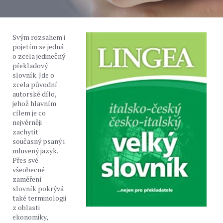
Svým rozsahem i
pojetím se jedná
o zcela jedinečný
překladový
slovník. Jde o
zcela původní
autorské dílo,
jehož hlavním
cílem je co
nejvěrněji
zachytit
současný psaný i
mluvený jazyk.
Přes své
všeobecné
zaměření
slovník pokrývá
také terminologii
z oblasti
ekonomiky,