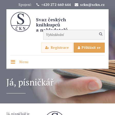
Spojení:
+420 272 660 644
sckn@sckn.cz
Svaz českých
knihkupců
a nakladatelů
Registrace
Přihlásit se
Menu
Já, písničkář
Já, písničkář je