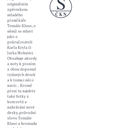
originálním
zpěvníkem
mladého
písničkáře
Tomáše Kluse, o
němž se mluví
jako o
pokračovateli
Karla Kryla či
Jarka Nohavici.
Obsahuje akordy
a noty k písním
z obou doposud
vydaných desek
a k tomu i něco
navíc... Kromě
písní tu najdete
také fotky z
koncertů a
nahrávání nové
desky, průvodní
slovo Tomáše
Kluse a hromadu