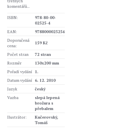
trefných
komentářů...
ISBN:
978-80-00-
02525-4
EAN:
9788000025254
Doporučená
159 Kč
cena:
Počet stran
72 stran
Rozměr
130x200 mm
Pořadí vydání
1.
Datum vydání
6. 12. 2010
Jazyk
český
Vazba
slepá lepená
brožura s
přebalem
Ilustrátor:
Kučerovský,
Tomáš