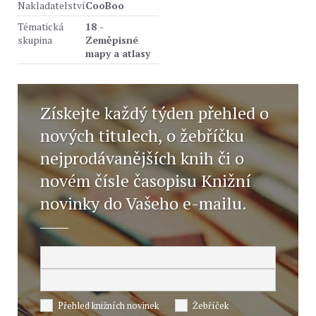
Nakladatelství
CooBoo
Tématická
18 -
skupina
Zeměpisné
mapy a atlasy
Získejte každý týden přehled o
nových titulech, o žebříčku
nejprodávanějších knih či o
novém čísle časopisu Knižní
novinky do Vašeho e-mailu.
Přehled knižních novinek
Žebříček