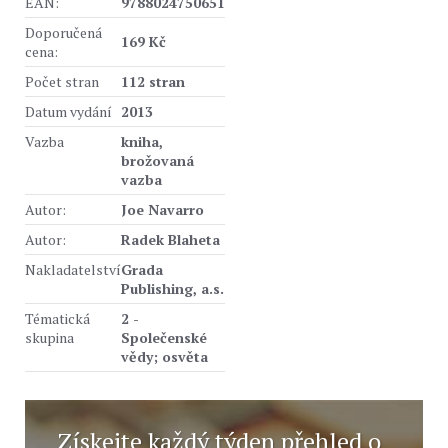
EAN:
9788024750651
Doporučená
169 Kč
cena:
Počet stran
112 stran
Datum vydání
2013
Vazba
kniha,
brožovaná
vazba
Autor:
Joe Navarro
Autor:
Radek Blaheta
Nakladatelství
Grada
Publishing, a.s.
Tématická
2 -
skupina
Společenské
vědy; osvěta
Získejte každý týden přehled o