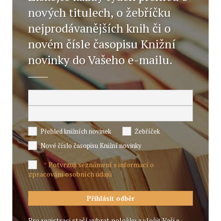
nových titulech, o žebříčku
nejprodávanějších knih či o
novém čísle časopisu Knižní
novinky do Vašeho e-mailu.
Přehled knižních novinek
Žebříček
Nové číslo časopisu Knižní novinky
Potvrzuji seznámení s informací o
*
zpracování osobních údajů
Pro registraci stačí vybrat položku a vložit Vaši e-