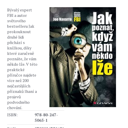
Bývalý expert
FBI a autor
světového
bestselleru Jak
prokouknout
druhé lidi
přichází s
knížkou, díky
které zaručeně
poznáte, že vám
někdo lže. V této
praktické
příručce najdete
více než 200
nejčastějších
příznaků lhaní a
projevů
podvodného
chování.
ISBN:
978-80-247-
5065-1