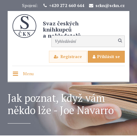
Spojení:
+420 272 660 644
sckn@sckn.cz
Svaz českých
knihkupců
a nakladatelů
Registrace
Přihlásit se
Menu
Jak poznat, když vám
někdo lže - Joe Navarro