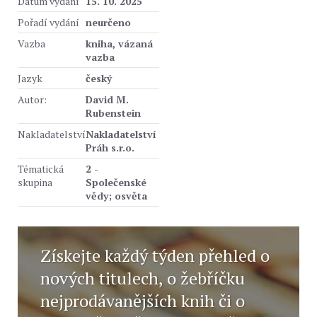
Datum vydání
15. 10. 2025
Pořadí vydání
neurčeno
Vazba
kniha, vázaná
vazba
Jazyk
český
Autor:
David M.
Rubenstein
Nakladatelství
Nakladatelství
Práh s.r.o.
Tématická
2 -
skupina
Společenské
vědy; osvěta
Získejte každý týden přehled o
nových titulech, o žebříčku
nejprodávanějších knih či o