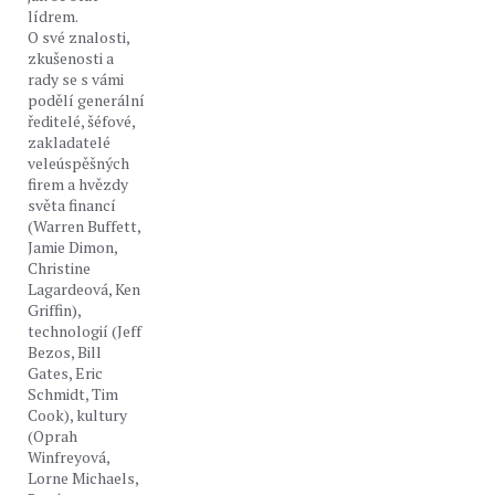
lídrem.
O své znalosti,
zkušenosti a
rady se s vámi
podělí generální
ředitelé, šéfové,
zakladatelé
veleúspěšných
firem a hvězdy
světa financí
(Warren Buffett,
Jamie Dimon,
Christine
Lagardeová, Ken
Griffin),
technologií (Jeff
Bezos, Bill
Gates, Eric
Schmidt, Tim
Cook), kultury
(Oprah
Winfreyová,
Lorne Michaels,