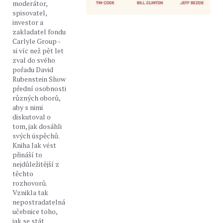
moderátor,
spisovatel,
investor a
zakladatel fondu
Carlyle Group -
si víc než pět let
zval do svého
pořadu David
Rubenstein Show
přední osobnosti
různých oborů,
aby s nimi
diskutoval o
tom, jak dosáhli
svých úspěchů.
Kniha Jak vést
přináší to
nejdůležitější z
těchto
rozhovorů.
Vznikla tak
nepostradatelná
učebnice toho,
jak se stát