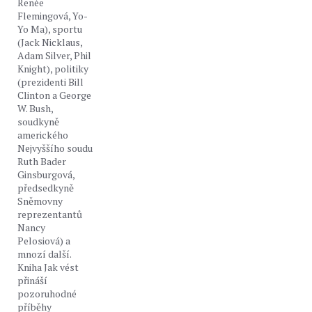
Renée
Flemingová, Yo-
Yo Ma), sportu
(Jack Nicklaus,
Adam Silver, Phil
Knight), politiky
(prezidenti Bill
Clinton a George
W. Bush,
soudkyně
amerického
Nejvyššího soudu
Ruth Bader
Ginsburgová,
předsedkyně
Sněmovny
reprezentantů
Nancy
Pelosiová) a
mnozí další.
Kniha Jak vést
přináší
pozoruhodné
příběhy