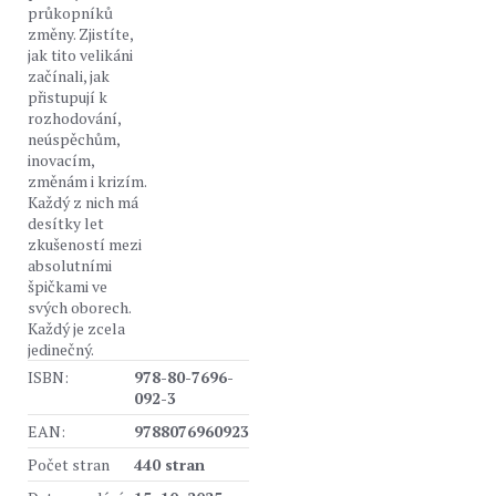
průkopníků
změny. Zjistíte,
jak tito velikáni
začínali, jak
přistupují k
rozhodování,
neúspěchům,
inovacím,
změnám i krizím.
Každý z nich má
desítky let
zkušeností mezi
absolutními
špičkami ve
svých oborech.
Každý je zcela
jedinečný.
ISBN:
978-80-7696-
092-3
EAN:
9788076960923
Počet stran
440 stran