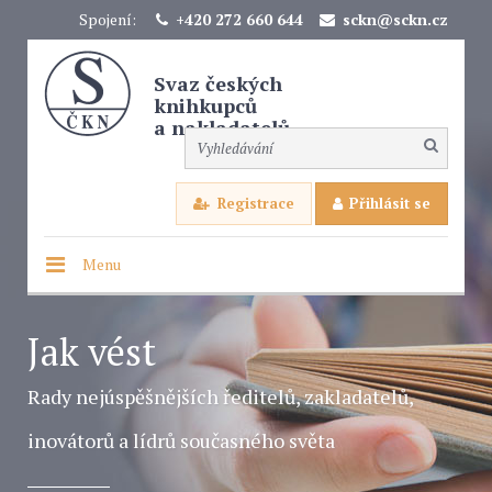
Spojení:
+420 272 660 644
sckn@sckn.cz
Svaz českých
knihkupců
a nakladatelů
Registrace
Přihlásit se
Menu
Jak vést
Rady nejúspěšnějších ředitelů, zakladatelů,
inovátorů a lídrů současného světa