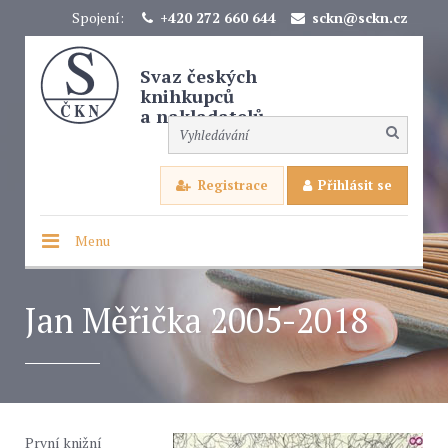
Spojení:
+420 272 660 644
sckn@sckn.cz
Svaz českých
knihkupců
a nakladatelů
Registrace
Přihlásit se
Menu
Jan Měřička 2005-2018
První knižní