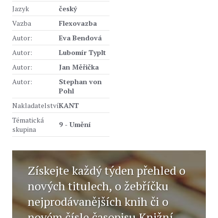
Jazyk
český
Vazba
Flexovazba
Autor:
Eva Bendová
Autor:
Lubomír Typlt
Autor:
Jan Měřička
Autor:
Stephan von
Pohl
Nakladatelství
KANT
Tématická
9 - Umění
skupina
Získejte každý týden přehled o
nových titulech, o žebříčku
nejprodávanějších knih či o
novém čísle časopisu Knižní