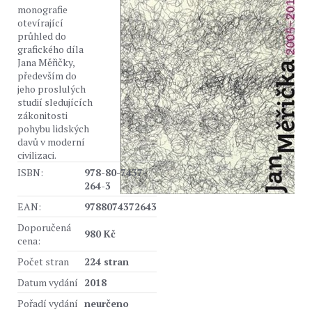
monografie
otevírající
průhled do
grafického díla
Jana Měřičky,
především do
jeho proslulých
studií sledujících
zákonitosti
pohybu lidských
davů v moderní
civilizaci.
ISBN:
978-80-7437-
264-3
EAN:
9788074372643
Doporučená
980 Kč
cena:
Počet stran
224 stran
Datum vydání
2018
Pořadí vydání
neurčeno