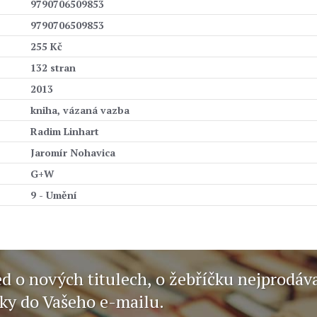
9790706509853
9790706509853
255 Kč
132 stran
2013
kniha, vázaná vazba
Radim Linhart
Jaromír Nohavica
G+W
9 - Umění
ed o nových titulech, o žebříčku nejprodáv
nky do Vašeho e-mailu.