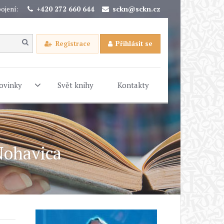
ojení:
+420 272 660 644
sckn@sckn.cz
Registrace
Přihlásit se
ovinky
Svět knihy
Kontakty
Nohavica