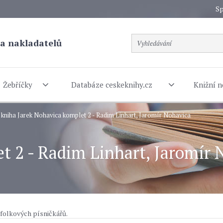
Sp
a nakladatelů
Žebříčky
Databáze ceskeknihy.cz
Knižní n
 kniha Jarek Nohavica komplet 2 - Radim Linhart, Jaromír Nohavica
t 2 - Radim Linhart, Jaromír 
folkových písničkářů.