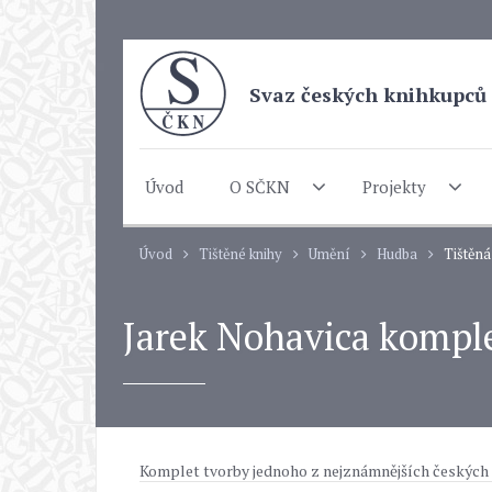
Svaz českých knihkupců 
Úvod
O SČKN
Projekty
Úvod
Tištěné knihy
Umění
Hudba
Tištěná
Jarek Nohavica komple
Komplet tvorby jednoho z nejznámnějších českých 