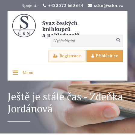
Spojení:
+420 272 660 644
sckn@sckn.cz
Svaz českých
knihkupců
a nakladatelů
Registrace
Přihlásit se
Menu
Ještě je stále čas - Zdeňka
Jordánová