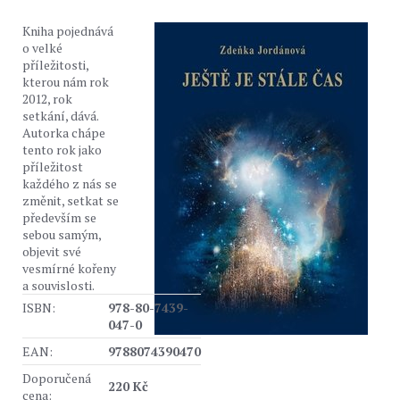
Kniha pojednává
o velké
příležitosti,
kterou nám rok
2012, rok
setkání, dává.
Autorka chápe
tento rok jako
příležitost
každého z nás se
změnit, setkat se
především se
sebou samým,
objevit své
vesmírné kořeny
a souvislosti.
ISBN:
978-80-7439-
047-0
EAN:
9788074390470
Doporučená
220 Kč
cena: