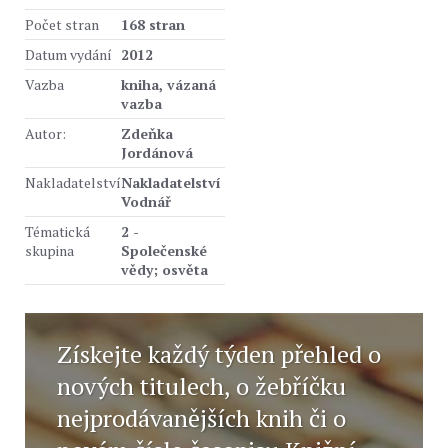
Počet stran
168 stran
Datum vydání
2012
Vazba
kniha, vázaná
vazba
Autor:
Zdeňka
Jordánová
Nakladatelství
Nakladatelství
Vodnář
Tématická
2 -
skupina
Společenské
vědy; osvěta
Získejte každý týden přehled o
nových titulech, o žebříčku
nejprodávanějších knih či o