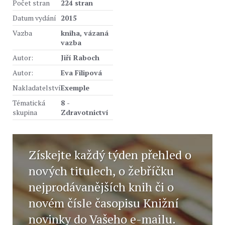
Počet stran
224 stran
Datum vydání
2015
Vazba
kniha, vázaná
vazba
Autor:
Jiří Raboch
Autor:
Eva Filipová
Nakladatelství
Exemple
Tématická
8 -
skupina
Zdravotnictví
Získejte každý týden přehled o
nových titulech, o žebříčku
nejprodávanějších knih či o
novém čísle časopisu Knižní
novinky do Vašeho e-mailu.