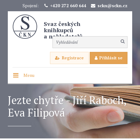
Spojení:
+420 272 660 644
sckn@sckn.cz
Svaz českých
knihkupců
a nakladatelů
Registrace
Přihlásit se
Menu
Jezte chytře - Jiří Raboch,
Eva Filipová