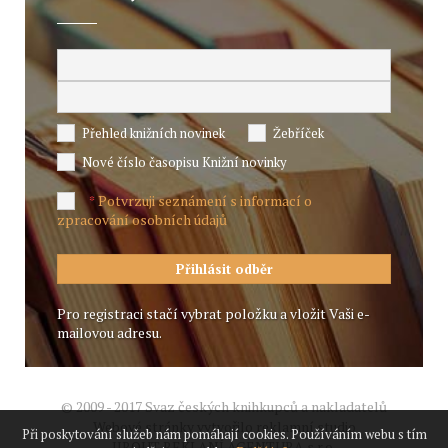
Přehled knižních novinek
Žebříček
Nové číslo časopisu Knižní novinky
Potvrzuji seznámení s informací o
*
zpracování osobních údajů
Pro registraci stačí vybrat položku a vložit Vaši e-
mailovou adresu.
© 2009 - 2017 Svaz českých knihkupců a nakladatelů
Webové stránky vytvořilo reklamní studio
Při poskytování služeb nám pomáhají cookies. Používáním webu s tím
JIROUT REKLANÍ AGENTURA s.r.o.