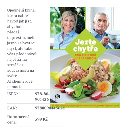
Ojedinělá kniha,
která nabízí
návod jak jíst,
abychom
předešli
depresím, měli
jasnou a bystrou
mysl, ale také
včas předcházeli
největšímu
strašáku
současnosti na
světě –
Alzheimerově
nemoci.
ISBN:
978-80-
904436-2-4
EAN:
9788090443624
Doporučená
399 Kč
cena: