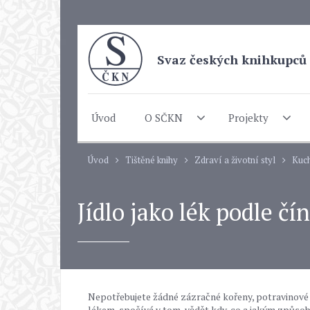
Svaz českých knihkupců 
Úvod
O SČKN
Projekty
Úvod
Tištěné knihy
Zdraví a životní styl
Kuch
Jídlo jako lék podle č
Nepotřebujete žádné zázračné kořeny, potravinové 
lékem, spočívá v tom, vědět kdy, co a jakým způs