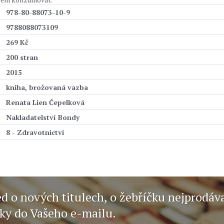
978-80-88073-10-9
9788088073109
269 Kč
200 stran
2015
kniha, brožovaná vazba
Renata Lien Čepelková
Nakladatelství Bondy
8 - Zdravotnictví
ed o nových titulech, o žebříčku nejprodáv
nky do Vašeho e-mailu.