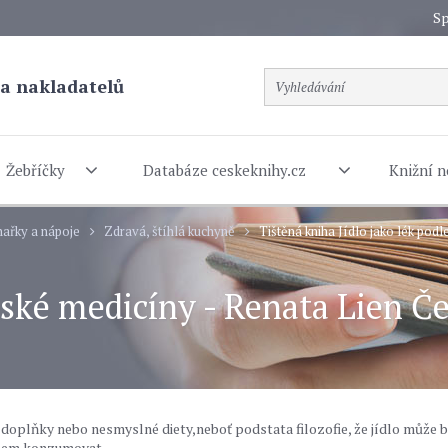
Sp
a nakladatelů
Žebříčky
Databáze ceskeknihy.cz
Knižní n
ařky a nápoje
Zdravá, štíhlá kuchyně
Tištěná kniha Jídlo jako lék pod
ínské medicíny - Renata Lien Č
doplňky nebo nesmyslné diety,neboť podstata filozofie, že jídlo může 
obem konzumovat.