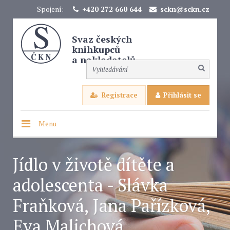
Spojení:
+420 272 660 644
sckn@sckn.cz
Svaz českých
knihkupců
a nakladatelů
Registrace
Přihlásit se
Menu
Jídlo v životě dítěte a
adolescenta - Slávka
Fraňková, Jana Pařízková,
Eva Malichová