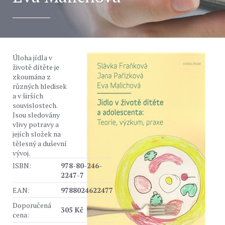
Úloha jídla v
životě dítěte je
zkoumána z
různých hledisek
a v širších
souvislostech.
Jsou sledovány
vlivy potravy a
jejích složek na
tělesný a duševní
vývoj.
ISBN:
978-80-246-
2247-7
EAN:
9788024622477
Doporučená
305 Kč
cena: