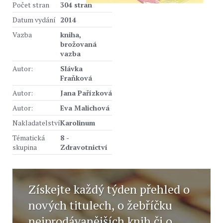
Počet stran
304 stran
Datum vydání
2014
Vazba
kniha,
brožovaná
vazba
Autor:
Slávka
Fraňková
Autor:
Jana Pařízková
Autor:
Eva Malichová
Nakladatelství
Karolinum
Tématická
8 -
skupina
Zdravotnictví
Získejte každý týden přehled o
nových titulech, o žebříčku
nejprodávanějších knih či o