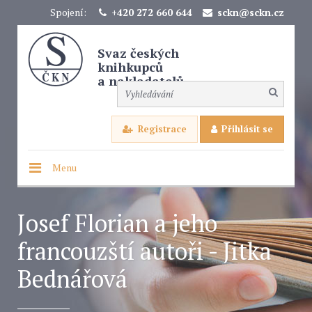
Spojení:
+420 272 660 644
sckn@sckn.cz
Svaz českých
knihkupců
a nakladatelů
Registrace
Přihlásit se
Menu
Josef Florian a jeho
francouzští autoři - Jitka
Bednářová