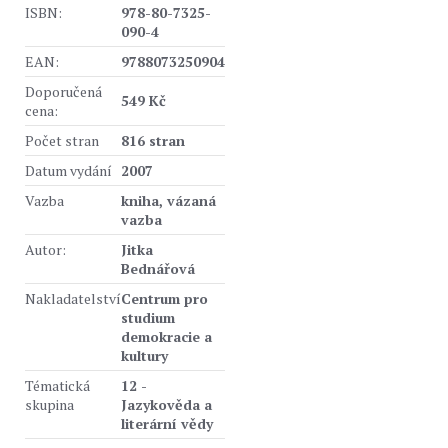
ISBN:
978-80-7325-
090-4
EAN:
9788073250904
Doporučená
549 Kč
cena:
Počet stran
816 stran
Datum vydání
2007
Vazba
kniha, vázaná
vazba
Autor:
Jitka
Bednářová
Nakladatelství
Centrum pro
studium
demokracie a
kultury
Tématická
12 -
skupina
Jazykověda a
literární vědy