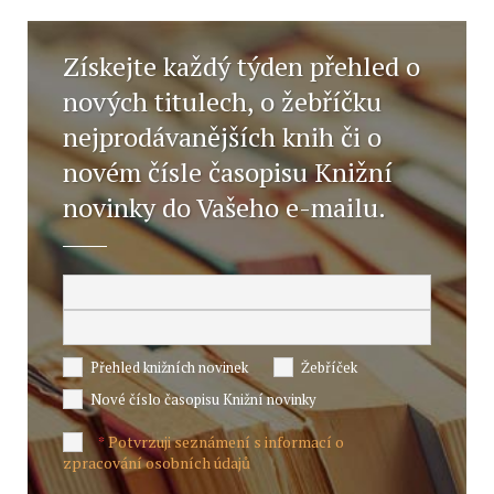
Získejte každý týden přehled o
nových titulech, o žebříčku
nejprodávanějších knih či o
novém čísle časopisu Knižní
novinky do Vašeho e-mailu.
Přehled knižních novinek
Žebříček
Nové číslo časopisu Knižní novinky
Potvrzuji seznámení s informací o
*
zpracování osobních údajů