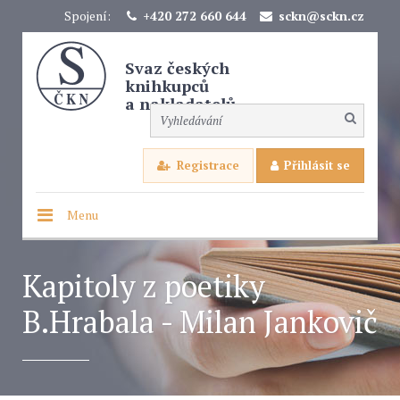
Spojení:
+420 272 660 644
sckn@sckn.cz
Svaz českých
knihkupců
a nakladatelů
Registrace
Přihlásit se
Menu
Kapitoly z poetiky
B.Hrabala - Milan Jankovič