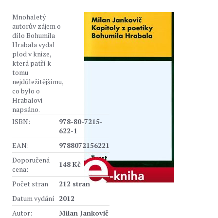
Mnohaletý
autorův zájem o
dílo Bohumila
Hrabala vydal
plod v knize,
která patří k
tomu
nejdůležitějšímu,
co bylo o
Hrabalovi
napsáno.
ISBN:
978-80-7215-
622-1
EAN:
9788072156221
Doporučená
148 Kč
cena:
Počet stran
212 stran
Datum vydání
2012
Autor:
Milan Jankovič