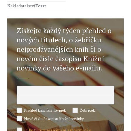
Nakladatelství
Torst
Získejte každý týden přehled o
nových titulech, o žebříčku
nejprodávanějších knih či o
novém čísle časopisu Knižní
novinky do Vašeho e-mailu.
Přehled knižních novinek
Žebříček
Nové číslo časopisu Knižní novinky
Potvrzuji seznámení s informací o
*