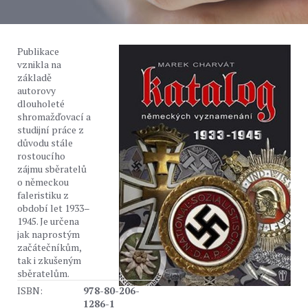
Publikace
vznikla na
základě
autorovy
dlouholeté
shromažďovací a
studijní práce z
důvodu stále
rostoucího
zájmu sběratelů
o německou
faleristiku z
období let 1933–
1945. Je určena
jak naprostým
začátečníkům,
tak i zkušeným
sběratelům.
ISBN:
978-80-206-
1286-1