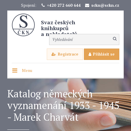
Spojení:
+420 272 660 644
sckn@sckn.cz
Svaz českých
knihkupců
a nakladatelů
Registrace
Přihlásit se
Menu
Katalog německých
vyznamenání 1933 - 1945
- Marek Charvát