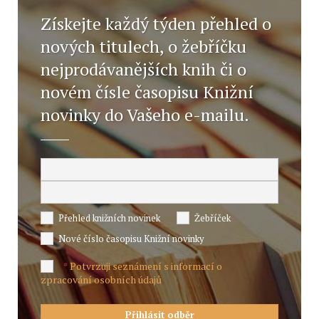
Získejte každý týden přehled o
nových titulech, o žebříčku
nejprodávanějších knih či o
novém čísle časopisu Knižní
novinky do Vašeho e-mailu.
Přehled knižních novinek
Žebříček
Nové číslo časopisu Knižní novinky
Potvrzuji seznámení s informací o
*
zpracování osobních údajů