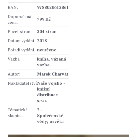
EAN:
9788020612861
Doporučená
799 Kč
cena:
Počet stran
304 stran
Datum vydání
2018
Pořadí vydání
neurčeno
Vazba
kniha, vázaná
vazba
Autor:
Marek Charvát
Nakladatelství
Naše vojsko -
knižní
distribuce
s.r.o.
Tématická
2 -
skupina
Společenské
vědy; osvěta