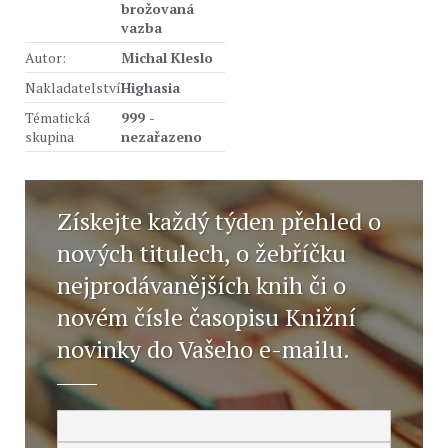
brožovaná
vazba
Autor:
Michal Kleslo
Nakladatelství
Highasia
Tématická
999 -
skupina
nezařazeno
Získejte každý týden přehled o
nových titulech, o žebříčku
nejprodávanějších knih či o
novém čísle časopisu Knižní
novinky do Vašeho e-mailu.