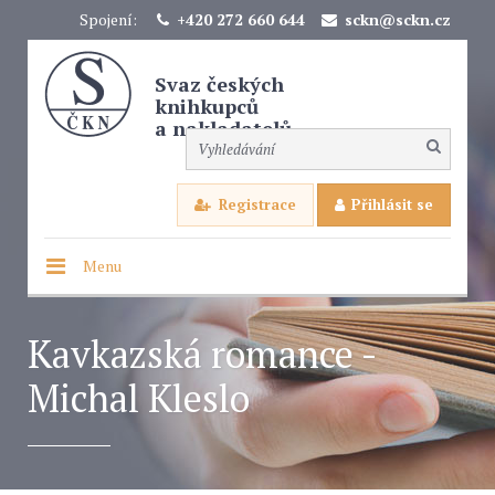
Spojení:
+420 272 660 644
sckn@sckn.cz
Svaz českých
knihkupců
a nakladatelů
Registrace
Přihlásit se
Menu
Kavkazská romance -
Michal Kleslo