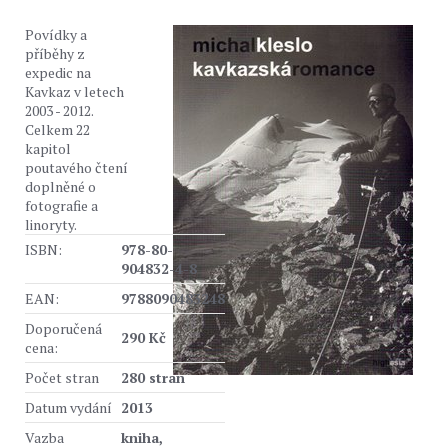
Povídky a
příběhy z
expedic na
Kavkaz v letech
2003 - 2012.
Celkem 22
kapitol
poutavého čtení
doplněné o
fotografie a
linoryty.
ISBN:
978-80-
904832-4-8
EAN:
9788090483248
Doporučená
290 Kč
cena:
Počet stran
280 stran
Datum vydání
2013
Vazba
kniha,