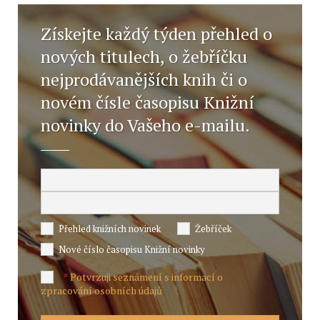
Získejte každý týden přehled o
nových titulech, o žebříčku
nejprodávanějších knih či o
novém čísle časopisu Knižní
novinky do Vašeho e-mailu.
Přehled knižních novinek
Žebříček
Nové číslo časopisu Knižní novinky
Potvrzuji seznámení s informací o
*
zpracování osobních údajů