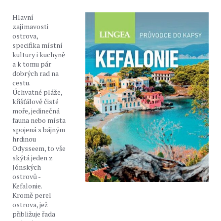
Hlavní
zajímavosti
ostrova,
specifika místní
kultury i kuchyně
a k tomu pár
dobrých rad na
cestu.
Úchvatné pláže,
křišťálově čisté
moře, jedinečná
fauna nebo místa
spojená s bájným
hrdinou
Odysseem, to vše
skýtá jeden z
Jónských
ostrovů -
Kefalonie.
Kromě perel
ostrova, jež
přibližuje řada