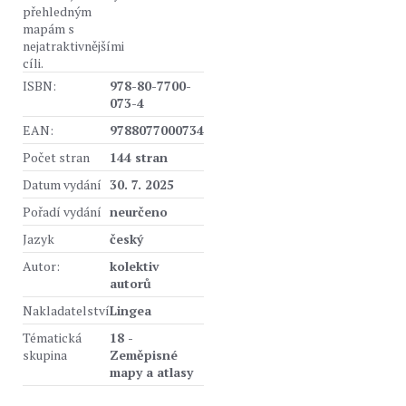
přehledným
mapám s
nejatraktivnějšími
cíli.
ISBN:
978-80-7700-
073-4
EAN:
9788077000734
Počet stran
144 stran
Datum vydání
30. 7. 2025
Pořadí vydání
neurčeno
Jazyk
český
Autor:
kolektiv
autorů
Nakladatelství
Lingea
Tématická
18 -
skupina
Zeměpisné
mapy a atlasy