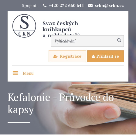
Spojení:
+420 272 660 644
sckn@sckn.cz
Svaz českých
knihkupců
a nakladatelů
Registrace
Přihlásit se
Menu
Kefalonie - Průvodce do
kapsy