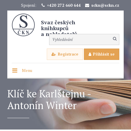
Spojení:
+420 272 660 644
sckn@sckn.cz
Svaz českých
knihkupců
a nakladatelů
Registrace
Přihlásit se
Menu
Klíč ke Karlštejnu -
Antonín Winter