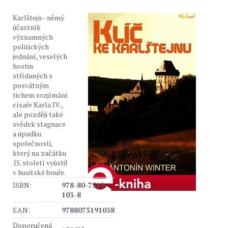
Karlštejn - němý
účastník
významných
politických
jednání, veselých
hostin
střídaných s
posvátným
tichem rozjímání
císaře Karla IV.,
ale později také
svědek stagnace
a úpadku
společnosti,
který na začátku
15. století vyústil
v husitské bouře.
ISBN:
978-80-7519-
103-8
EAN:
9788075191038
Doporučená