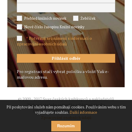
Přehled knižních novinek
Žebříček
Nové číslo časopisu Knižní novinky
Potvrzuji seznámení s informací o
*
zpracování osobních údajů
Pro registraci stačí vybrat položku a vložit Vaši e-
mailovou adresu.
© 2009 - 2017 Svaz českých knihkupců a nakladatelů
Webové stránky vytvořilo reklamní studio
Při poskytování služeb nám pomáhají cookies. Používáním webu s tím
JIROUT REKLANÍ AGENTURA s.r.o.
vyjadřujete souhlas.
Další informace
Zpracování osobních údajů
Rozumím